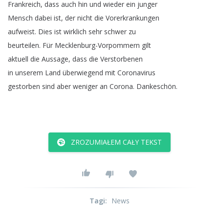
Frankreich
,
dass
auch
hin
und
wieder
ein
junger
Mensch
dabei
ist
,
der
nicht
die
Vorerkrankungen
aufweist
.
Dies
ist
wirklich
sehr
schwer
zu
beurteilen
.
Für
Mecklenburg-Vorpommern
gilt
aktuell
die
Aussage
,
dass
die
Verstorbenen
in
unserem
Land
überwiegend
mit
Coronavirus
gestorben
sind
aber
weniger
an
Corona
.
Dankeschön
.
ZROZUMIAŁEM CAŁY TEKST
Tagi
:
News