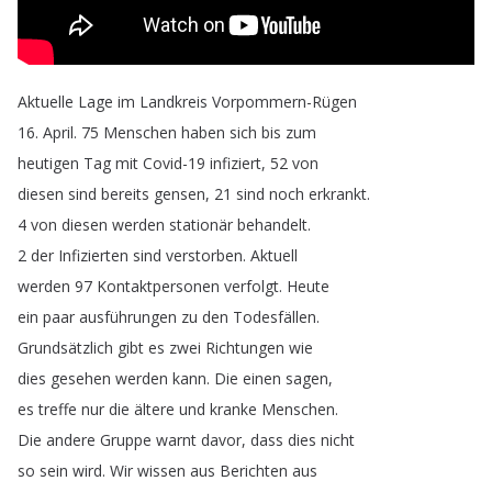
Aktuelle
Lage
im
Landkreis
Vorpommern-Rügen
16.
April
.
75
Menschen
haben
sich
bis
zum
heutigen
Tag
mit
Covid-19
infiziert
, 52
von
diesen
sind
bereits
gensen
, 21
sind
noch
erkrankt
.
4
von
diesen
werden
stationär
behandelt
.
2
der
Infizierten
sind
verstorben
.
Aktuell
werden
97
Kontaktpersonen
verfolgt
.
Heute
ein
paar
ausführungen
zu
den
Todesfällen
.
Grundsätzlich
gibt
es
zwei
Richtungen
wie
dies
gesehen
werden
kann
.
Die
einen
sagen
,
es
treffe
nur
die
ältere
und
kranke
Menschen
.
Die
andere
Gruppe
warnt
davor
,
dass
dies
nicht
so
sein
wird
.
Wir
wissen
aus
Berichten
aus