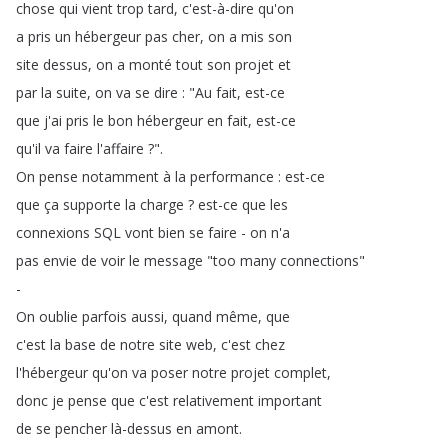
chose
qui
vient
trop
tard
,
c'est-à-dire
qu'on
a
pris
un
hébergeur
pas
cher
,
on
a
mis
son
site
dessus
,
on
a
monté
tout
son
projet
et
par
la
suite
,
on
va
se
dire
: "
Au
fait
,
est-ce
que
j'ai
pris
le
bon
hébergeur
en
fait
,
est-ce
qu'il
va
faire
l'affaire
?".
On
pense
notamment
à
la
performance
:
est-ce
que
ça
supporte
la
charge
?
est-ce
que
les
connexions
SQL
vont
bien
se
faire
-
on
n'a
pas
envie
de
voir
le
message
"
too
many
connections
"
-
On
oublie
parfois
aussi
,
quand
même
,
que
c'est
la
base
de
notre
site
web
,
c'est
chez
l'hébergeur
qu'on
va
poser
notre
projet
complet
,
donc
je
pense
que
c'est
relativement
important
de
se
pencher
là-dessus
en
amont
.