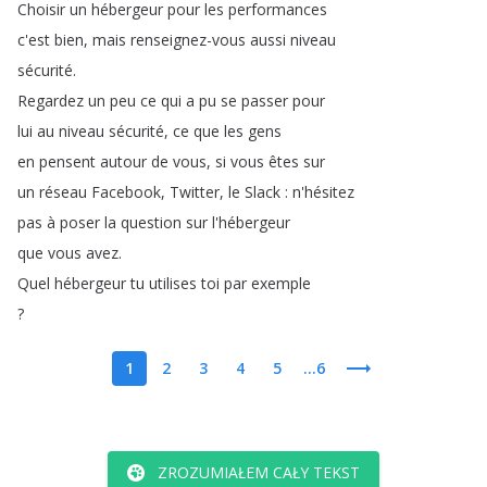
Choisir
un
hébergeur
pour
les
performances
c'est
bien
,
mais
renseignez-vous
aussi
niveau
sécurité
.
Regardez
un
peu
ce
qui
a
pu
se
passer
pour
lui
au
niveau
sécurité
,
ce
que
les
gens
en
pensent
autour
de
vous
,
si
vous
êtes
sur
un
réseau
Facebook
,
Twitter
,
le
Slack
:
n'hésitez
pas
à
poser
la
question
sur
l'hébergeur
que
vous
avez
.
Quel
hébergeur
tu
utilises
toi
par
exemple
?
1
2
3
4
5
...6
ZROZUMIAŁEM CAŁY TEKST