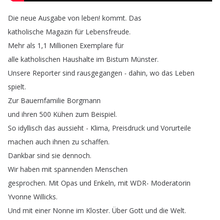
Die
neue
Ausgabe
von
leben
!
kommt
.
Das
katholische
Magazin
für
Lebensfreude
.
Mehr
als
1,1
Millionen
Exemplare
für
alle
katholischen
Haushalte
im
Bistum
Münster
.
Unsere
Reporter
sind
rausgegangen
-
dahin
,
wo
das
Leben
spielt
.
Zur
Bauernfamilie
Borgmann
und
ihren
500
Kühen
zum
Beispiel
.
So
idyllisch
das
aussieht
-
Klima
,
Preisdruck
und
Vorurteile
machen
auch
ihnen
zu
schaffen
.
Dankbar
sind
sie
dennoch
.
Wir
haben
mit
spannenden
Menschen
gesprochen
.
Mit
Opas
und
Enkeln
,
mit
WDR-
Moderatorin
Yvonne
Willicks
.
Und
mit
einer
Nonne
im
Kloster
.
Über
Gott
und
die
Welt
.