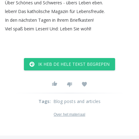
Über
Schönes
und
Schweres
-
übers
Leben
eben
.
leben
!
Das
katholische
Magazin
für
Lebensfreude
.
In
den
nächsten
Tagen
in
Ihrem
Briefkasten
!
Viel
spaß
beim
Lesen
!
Und
:
Leben
Sie
wohl
!
IK HEB DE HELE TEKST BEGREPEN
Tags
:
Blog posts and articles
Over het materiaal