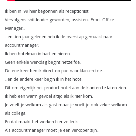
Ik
ben
in
'99
hier
begonnen
als
receptionist
.
Vervolgens
shiftleader
geworden
,
assistent
Front
Office
Manager
...
...
en
tien
jaar
geleden
heb
ik
de
overstap
gemaakt
naar
accountmanager
.
Ik
ben
hotelman
in
hart
en
nieren
.
Geen
enkele
werkdag
begint
hetzelfde
.
De
ene
keer
ben
ik
direct
op
pad
naar
klanten
toe
...
...
en
de
andere
keer
begin
ik
in
het
hotel
.
Dit
om
eigenlijk
het
product
hotel
aan
de
klanten
te
laten
zien
.
Ik
heb
een
warm
gevoel
altijd
als
ik
hier
kom
.
Je
voelt
je
welkom
als
gast
maar
je
voelt
je
ook
zeker
welkom
als
collega
.
En
dat
maakt
het
werken
hier
zo
leuk
.
Als
accountmanager
moet
je
een
verkoper
zijn
...