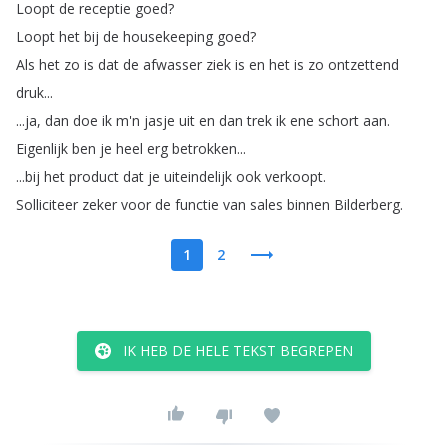
Loopt
de
receptie
goed
?
Loopt
het
bij
de
housekeeping
goed
?
Als
het
zo
is
dat
de
afwasser
ziek
is
en
het
is
zo
ontzettend
druk
...
...
ja
,
dan
doe
ik
m'n
jasje
uit
en
dan
trek
ik
ene
schort
aan
.
Eigenlijk
ben
je
heel
erg
betrokken
...
...
bij
het
product
dat
je
uiteindelijk
ook
verkoopt
.
Solliciteer
zeker
voor
de
functie
van
sales
binnen
Bilderberg
.
1
2
IK HEB DE HELE TEKST BEGREPEN