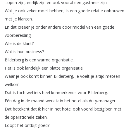
...
open
zijn
,
eerlijk
zijn
en
ook
vooral
een
gastheer
zijn
.
Wat
je
ook
zeker
moet
hebben
,
is
een
goede
relatie
opbouwen
met
je
klanten
.
En
dat
creëer
je
onder
andere
door
middel
van
een
goede
voorbereiding
.
Wie
is
de
klant
?
Wat
is
hun
business
?
Bilderberg
is
een
warme
organisatie
.
Het
is
ook
landelijk
een
platte
organisatie
.
Waar
je
ook
komt
binnen
Bilderberg
,
je
voelt
je
altijd
meteen
welkom
.
Dat
is
toch
wel
iets
heel
kenmerkends
voor
Bilderberg
.
Eén
dag
in
de
maand
werk
ik
in
het
hotel
als
duty-manager
.
Dat
betekent
dat
ik
hier
in
het
hotel
ook
vooral
bezig
ben
met
de
operationele
zaken
.
Loopt
het
ontbijt
goed
?