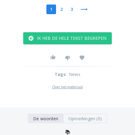
1
2
3
IK HEB DE HELE TEKST BEGREPEN
Tags
:
News
Over het materiaal
De woorden
Opmerkingen (0)
📚