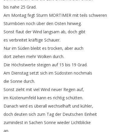
bis
nahe
25
Grad
.
Am
Montag
fegt
Sturm
MORTIMER
mit
teils
schweren
Sturmböen
noch
über
den
Osten
hinweg
.
Sonst
flaut
der
Wind
langsam
ab
,
doch
gibt
es
verbreitet
kräftige
Schauer
.
Nur
im
Süden
bleibt
es
trocken
,
aber
auch
dort
ziehen
mehr
Wolken
durch
.
Die
Höchstwerte
steigen
auf
15
bis
19
Grad
.
Am
Dienstag
setzt
sich
im
Südosten
nochmals
die
Sonne
durch
.
Sonst
zieht
mit
viel
Wind
neuer
Regen
auf
,
im
Küstenumfeld
kann
es
richtig
schütten
.
Danach
wird
es
überall
wechselhaft
und
kühler
,
doch
deuten
sich
zum
Tag
der
Deutschen
Einheit
zumindest
in
Sachen
Sonne
wieder
Lichtblicke
an
.