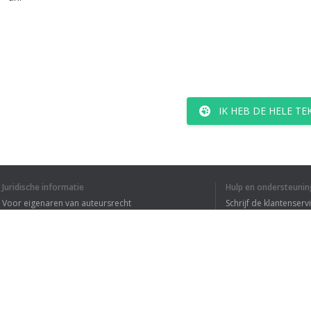
IK HEB DE HELE T
Juridische informatie
Hulp en ondersteunin
Voor eigenaren van auteursrecht
Schrijf de klantenserv
Privacyvoorwaarden
Veelgestelde vragen
Terms of Use
Browser extensie