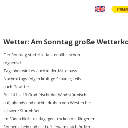
PREM
Wetter: Am Sonntag große Wetterkon
Der
Sonntag
startet
in
Küstennähe
schon
regnerisch
.
Tagsüber
wird
es
auch
in
der
Mitte
nass
.
Nachmittags
folgen
kräftige
Schauer
,
teils
auch
Gewitter
.
Bei
14
bis
19
Grad
frischt
der
Wind
stürmisch
auf
,
abends
und
nachts
drohen
von
Westen
her
schwere
Sturmböen
.
Im
Süden
bleibt
es
dagegen
trocken
mit
längerem
Sonnenschein
und
die
Luft
erwärmt
sich
örtlich