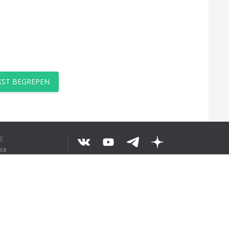
EKST BEGREPEN
g
ice
©
2026