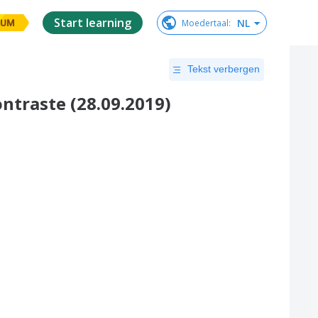
Start learning
NL
Moedertaal
:
IUM
Tekst verbergen
traste (28.09.2019)