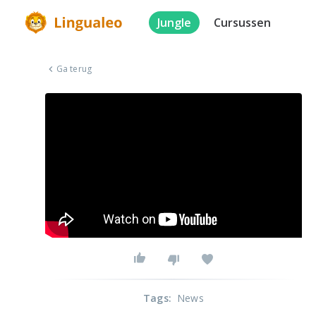
Jungle
Cursussen
Ga terug
Tags
:
News