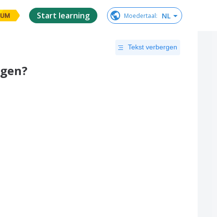
Start learning
NL
Moedertaal
:
IUM
Tekst verbergen
ngen?