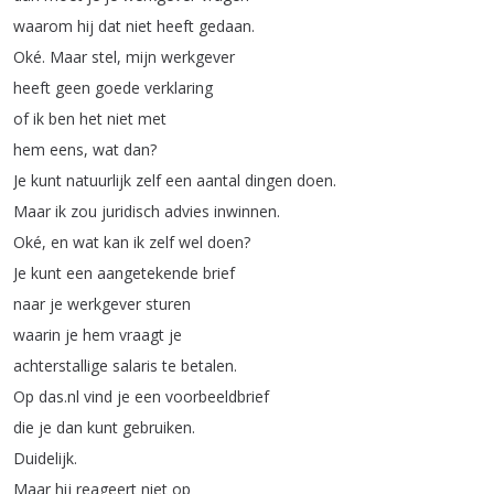
waarom
hij
dat
niet
heeft
gedaan
.
Oké
.
Maar
stel
,
mijn
werkgever
heeft
geen
goede
verklaring
of
ik
ben
het
niet
met
hem
eens
,
wat
dan
?
Je
kunt
natuurlijk
zelf
een
aantal
dingen
doen
.
Maar
ik
zou
juridisch
advies
inwinnen
.
Oké
,
en
wat
kan
ik
zelf
wel
doen
?
Je
kunt
een
aangetekende
brief
naar
je
werkgever
sturen
waarin
je
hem
vraagt
je
achterstallige
salaris
te
betalen
.
Op
das
.
nl
vind
je
een
voorbeeldbrief
die
je
dan
kunt
gebruiken
.
Duidelijk
.
Maar
hij
reageert
niet
op