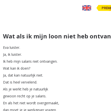
PREM
Wat als ik mijn loon niet heb ontva
Eva
luister
.
Ja
,
ik
luister
.
Ik
heb
mijn
salaris
niet
ontvangen
.
Wat
kan
ik
doen
?
Ja
,
dat
kan
natuurlijk
niet
.
Dat
is
heel
vervelend
.
Als
je
werkt
heb
je
natuurlijk
gewoon
recht
op
je
salaris
.
En
als
het
niet
wordt
overgemaakt
,
dan
moet
je
je
werkgever
vragen