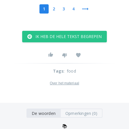
1
2
3
4
IK HEB DE HELE TEKST BEGREPEN
Tags
:
food
Over het materiaal
De woorden
Opmerkingen (0)
📚