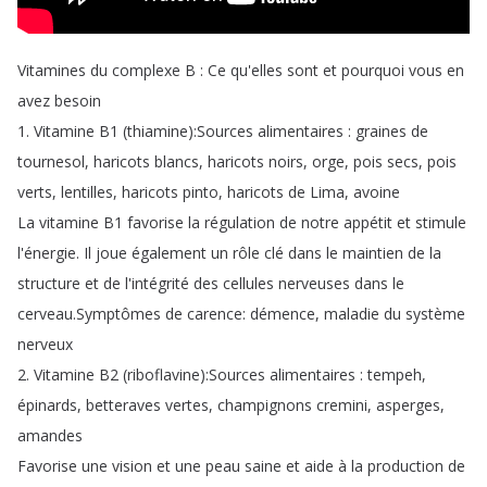
Vitamines
du
complexe
B
:
Ce
qu'elles
sont
et
pourquoi
vous
en
avez
besoin
1.
Vitamine
B1 (
thiamine
):
Sources
alimentaires
:
graines
de
tournesol
,
haricots
blancs
,
haricots
noirs
,
orge
,
pois
secs
,
pois
verts
,
lentilles
,
haricots
pinto
,
haricots
de
Lima
,
avoine
La
vitamine
B1
favorise
la
régulation
de
notre
appétit
et
stimule
l'énergie
.
Il
joue
également
un
rôle
clé
dans
le
maintien
de
la
structure
et
de
l'intégrité
des
cellules
nerveuses
dans
le
cerveau
.
Symptômes
de
carence
:
démence
,
maladie
du
système
nerveux
2.
Vitamine
B2 (
riboflavine
):
Sources
alimentaires
:
tempeh
,
épinards
,
betteraves
vertes
,
champignons
cremini
,
asperges
,
amandes
Favorise
une
vision
et
une
peau
saine
et
aide
à
la
production
de