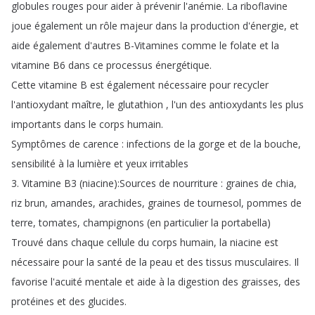
globules
rouges
pour
aider
à
prévenir
l'anémie
.
La
riboflavine
joue
également
un
rôle
majeur
dans
la
production
d'énergie
,
et
aide
également
d'autres
B-Vitamines
comme
le
folate
et
la
vitamine
B6
dans
ce
processus
énergétique
.
Cette
vitamine
B
est
également
nécessaire
pour
recycler
l'antioxydant
maître
,
le
glutathion
,
l'un
des
antioxydants
les
plus
importants
dans
le
corps
humain
.
Symptômes
de
carence
:
infections
de
la
gorge
et
de
la
bouche
,
sensibilité
à
la
lumière
et
yeux
irritables
3.
Vitamine
B3 (
niacine
):
Sources
de
nourriture
:
graines
de
chia
,
riz
brun
,
amandes
,
arachides
,
graines
de
tournesol
,
pommes
de
terre
,
tomates
,
champignons
(
en
particulier
la
portabella
)
Trouvé
dans
chaque
cellule
du
corps
humain
,
la
niacine
est
nécessaire
pour
la
santé
de
la
peau
et
des
tissus
musculaires
.
Il
favorise
l'acuité
mentale
et
aide
à
la
digestion
des
graisses
,
des
protéines
et
des
glucides
.