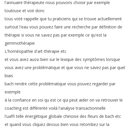
l'annuaire
thérapeute
nous
pouvons
choisir
par
exemple
toulouse
et
voir
donc
tous
voté
rappelle
que
tu
praticiens
qui
se
trouve
actuellement
surtout
l'eau
vous
pouvez
faire
une
recherche
par
définition
de
thérapie
si
vous
ne
savez
pas
par
exemple
ce
qu'est
la
gemmothérapie
L'homéopathie
d'art-thérapie
etc
et
vous
avez
aussi
bien
sur
le
lexique
des
symptômes
lorsque
vous
avez
une
problématique
et
que
vous
ne
savez
pas
par
quel
biais
bach
rendre
cette
problématique
vous
pouvez
regarder
par
exemple
à
la
confiance
en
soi
qu
est
ce
qui
peut
aider
on
va
retrouver
le
coaching
est
différente
voilà
l'analyse
transactionnelle
l'uaffi
telle
énergétique
globale
chinoise
des
fleurs
de
bach
etc
et
quand
vous
cliquez
dessus
bien
vous
retombez
sur
la