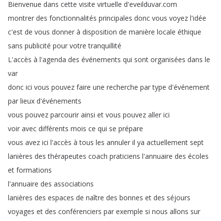
Bienvenue
dans
cette
visite
virtuelle
d'eveilduvar
.
com
montrer
des
fonctionnalités
principales
donc
vous
voyez
l'idée
c'est
de
vous
donner
à
disposition
de
manière
locale
éthique
sans
publicité
pour
votre
tranquillité
L'accès
à
l'agenda
des
événements
qui
sont
organisées
dans
le
var
donc
ici
vous
pouvez
faire
une
recherche
par
type
d'événement
par
lieux
d'événements
vous
pouvez
parcourir
ainsi
et
vous
pouvez
aller
ici
voir
avec
différents
mois
ce
qui
se
prépare
vous
avez
ici
l'accès
à
tous
les
annuler
il
ya
actuellement
sept
lanières
des
thérapeutes
coach
praticiens
l'annuaire
des
écoles
et
formations
l'annuaire
des
associations
lanières
des
espaces
de
naître
des
bonnes
et
des
séjours
voyages
et
des
conférenciers
par
exemple
si
nous
allons
sur