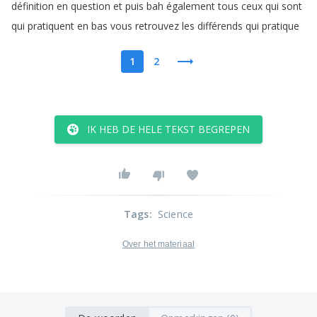
définition
en
question
et
puis
bah
également
tous
ceux
qui
sont
qui
pratiquent
en
bas
vous
retrouvez
les
différends
qui
pratique
1
2
IK HEB DE HELE TEKST BEGREPEN
Tags
:
Science
Over het materiaal