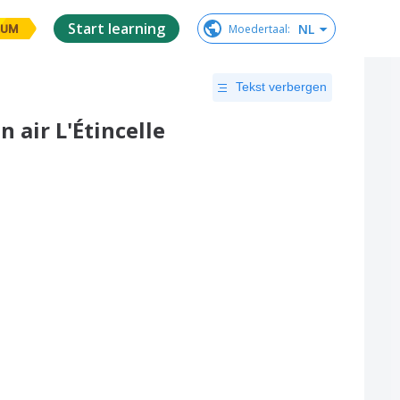
Start learning
NL
Moedertaal
:
IUM
Tekst verbergen
 air L'Étincelle