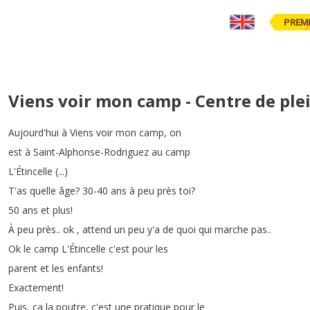
PREM
Viens voir mon camp - Centre de plein
Aujourd'hui
à
Viens
voir
mon
camp
,
on
est
à
Saint-Alphonse-Rodriguez
au
camp
L'Étincelle
(...)
T'as
quelle
âge
?
30-40
ans
à
peu
près
toi
?
50
ans
et
plus
!
À
peu
près
..
ok
,
attend
un
peu
y'a
de
quoi
qui
marche
pas
..
Ok
le
camp
L'Étincelle
c'est
pour
les
parent
et
les
enfants
!
Exactement
!
Puis
,
ça
la
poutre
,
c'est
une
pratique
pour
le