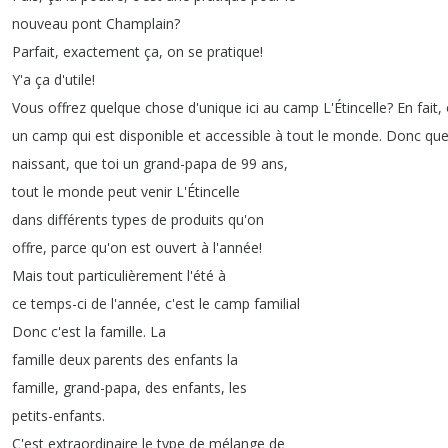
nouveau
pont
Champlain
?
Parfait
,
exactement
ça
,
on
se
pratique
!
Y'a
ça
d'utile
!
Vous
offrez
quelque
chose
d'unique
ici
au
camp
L'Étincelle
?
En
fait
,
un
camp
qui
est
disponible
et
accessible
à
tout
le
monde
.
Donc
qu
naissant
,
que
toi
un
grand-papa
de
99
ans
,
tout
le
monde
peut
venir
L'Étincelle
dans
différents
types
de
produits
qu'on
offre
,
parce
qu'on
est
ouvert
à
l'année
!
Mais
tout
particulièrement
l'été
à
ce
temps-ci
de
l'année
,
c'est
le
camp
familial
Donc
c'est
la
famille
.
La
famille
deux
parents
des
enfants
la
famille
,
grand-papa
,
des
enfants
,
les
petits-enfants
.
C'est
extraordinaire
le
type
de
mélange
de