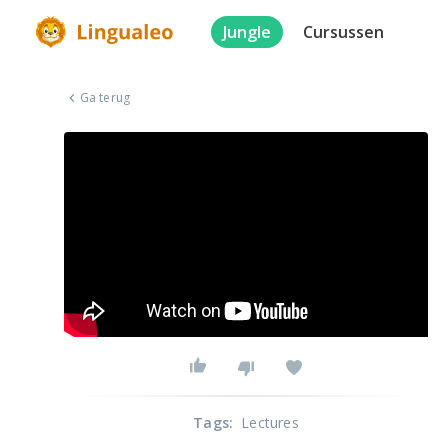
Jungle
Cursussen
Ga terug
Tags
:
Lectures