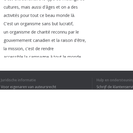
cultures
,
mais
aussi
d'âges
et
on
a
des
activités
pour
tout
ce
beau
monde
là
.
C'est
un
organisme
sans
but
lucratif
,
un
organisme
de
charité
reconnu
par
le
gouvernement
canadien
et
la
raison
d'être
,
la
mission
,
c'est
de
rendre
accessible
la
campagne
à
tout
le
monde
.
C'est
agréable
les
enfants
qui
rient
,
mais
des
fois
comme
parents
,
on
aime
ça
avoir
une
petite
Juridische informatie
Hulp en ondersteunin
pause
de
temps
en
temps
et
c'est
Voor eigenaren van auteursrecht
Schrijf de klantenserv
possible
de
l'avoir
quand
même
cette
Privacyvoorwaarden
Veelgestelde vragen
pause
là
!
C'est
des
vacances
!
C'est
des
Terms of Use
vacances
et
non
seulement
ça
,
c'est
que
y'a
des
activités
oui
à
caractère
familial
,
mais
des
activités
où
c'est
par
Browser extensie