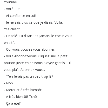
Youtube
!
-
Voilà
...
Et
...
-
Ai
confiance
en
toi
!
-
Je
ne
sais
plus
ce
que
je
disais
.
Voilà
,
t'es
chiant
.
-
Désolé
.
Tu
disais
: "
s
jamaisi
le
coeur
vous
en
dit
".
-
Oui
vous
pouvez
vous
abonner
.
-
Voilà
.
Abonnez-vous
!
Cliquez
sue
le
petit
bouton
juste
en
dessous
.
Soyez
gentils
!
S'il
vous
plaît
.
Abonnez
vous
...
-
T'en
ferais
pas
un
peu
trop
là
?
-
Non
-
Merci
!
et
à
très
bientôt
!
-
A
très
bientôt
!
Tchô
!
-
Ça
a
été
?