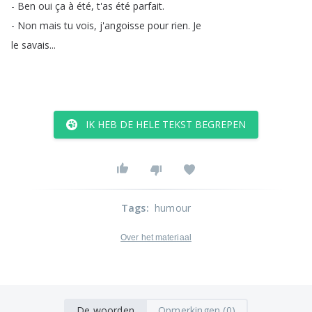
-
Ben
oui
ça
à
été
,
t'as
été
parfait
.
-
Non
mais
tu
vois
,
j'angoisse
pour
rien
.
Je
le
savais
...
IK HEB DE HELE TEKST BEGREPEN
Tags
:
humour
Over het materiaal
De woorden
Opmerkingen (0)