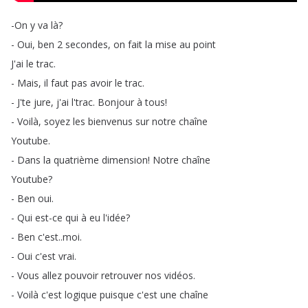
-On
y
va
là
?
-
Oui
,
ben
2
secondes
,
on
fait
la
mise
au
point
J'ai
le
trac
.
-
Mais
,
il
faut
pas
avoir
le
trac
.
-
J'te
jure
,
j'ai
l'trac
.
Bonjour
à
tous
!
-
Voilà
,
soyez
les
bienvenus
sur
notre
chaîne
Youtube
.
-
Dans
la
quatrième
dimension
!
Notre
chaîne
Youtube
?
-
Ben
oui
.
-
Qui
est-ce
qui
à
eu
l'idée
?
-
Ben
c'est
..
moi
.
-
Oui
c'est
vrai
.
-
Vous
allez
pouvoir
retrouver
nos
vidéos
.
-
Voilà
c'est
logique
puisque
c'est
une
chaîne