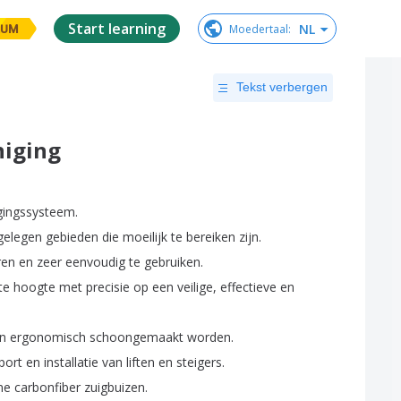
Start learning
NL
Moedertaal
:
IUM
Tekst verbergen
niging
gingssysteem
.
gelegen
gebieden
die
moeilijk
te
bereiken
zijn
.
ren
en
zeer
eenvoudig
te
gebruiken
.
te
hoogte
met
precisie
op
een
veilige
,
effectieve
en
n
ergonomisch
schoongemaakt
worden
.
port
en
installatie
van
liften
en
steigers
.
me
carbonfiber
zuigbuizen
.