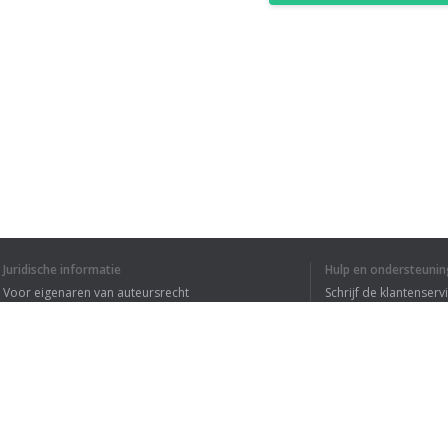
Juridische informatie
Hulp en ondersteunin
Voor eigenaren van auteursrecht
Schrijf de klantenserv
Privacyvoorwaarden
Veelgestelde vragen
Terms of Use
Browser extensie