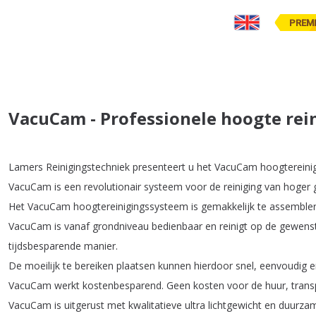
PREM
VacuCam - Professionele hoogte rei
Lamers
Reinigingstechniek
presenteert
u
het
VacuCam
hoogtereini
VacuCam
is
een
revolutionair
systeem
voor
de
reiniging
van
hoger
Het
VacuCam
hoogtereinigingssysteem
is
gemakkelijk
te
assemble
VacuCam
is
vanaf
grondniveau
bedienbaar
en
reinigt
op
de
gewens
tijdsbesparende
manier
.
De
moeilijk
te
bereiken
plaatsen
kunnen
hierdoor
snel
,
eenvoudig
e
VacuCam
werkt
kostenbesparend
.
Geen
kosten
voor
de
huur
,
trans
VacuCam
is
uitgerust
met
kwalitatieve
ultra
lichtgewicht
en
duurza