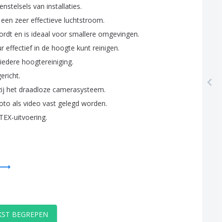
enstelsels
van
installaties
.
een
zeer
effectieve
luchtstroom
.
ordt
en
is
ideaal
voor
smallere
omgevingen
.
ur
effectief
in
de
hoogte
kunt
reinigen
.
iedere
hoogtereiniging
.
ericht
.
ij
het
draadloze
camerasysteem
.
oto
als
video
vast
gelegd
worden
.
TEX-uitvoering
.
EKST BEGREPEN