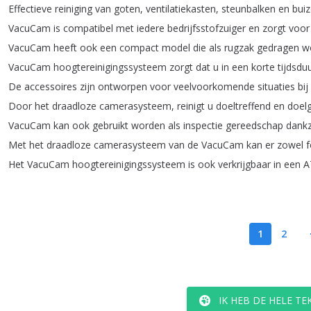
Effectieve
reiniging
van
goten
,
ventilatiekasten
,
steunbalken
en
buiz
VacuCam
is
compatibel
met
iedere
bedrijfsstofzuiger
en
zorgt
voor
VacuCam
heeft
ook
een
compact
model
die
als
rugzak
gedragen
w
VacuCam
hoogtereinigingssysteem
zorgt
dat
u
in
een
korte
tijdsdu
De
accessoires
zijn
ontworpen
voor
veelvoorkomende
situaties
bij
Door
het
draadloze
camerasysteem
,
reinigt
u
doeltreffend
en
doelg
VacuCam
kan
ook
gebruikt
worden
als
inspectie
gereedschap
dankz
Met
het
draadloze
camerasysteem
van
de
VacuCam
kan
er
zowel
f
Het
VacuCam
hoogtereinigingssysteem
is
ook
verkrijgbaar
in
een
A
1
2
IK HEB DE HELE T