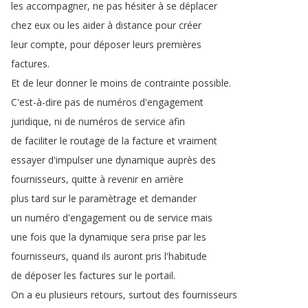
les
accompagner
,
ne
pas
hésiter
à
se
déplacer
chez
eux
ou
les
aider
à
distance
pour
créer
leur
compte
,
pour
déposer
leurs
premières
factures
.
Et
de
leur
donner
le
moins
de
contrainte
possible
.
C'est-à-dire
pas
de
numéros
d'engagement
juridique
,
ni
de
numéros
de
service
afin
de
faciliter
le
routage
de
la
facture
et
vraiment
essayer
d'impulser
une
dynamique
auprès
des
fournisseurs
,
quitte
à
revenir
en
arrière
plus
tard
sur
le
paramètrage
et
demander
un
numéro
d'engagement
ou
de
service
mais
une
fois
que
la
dynamique
sera
prise
par
les
fournisseurs
,
quand
ils
auront
pris
l'habitude
de
déposer
les
factures
sur
le
portail
.
On
a
eu
plusieurs
retours
,
surtout
des
fournisseurs