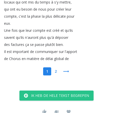
locaux
qui
ont
mis
du
temps
à
s'y
mettre
,
qui
ont
eu
besoin
de
nous
pour
créer
leur
compte
,
c'est
la
phase
la
plus
délicate
pour
eux
.
Une
fois
que
leur
compte
est
créé
et
qu'ils
savent
qu'ils
n'auront
plus
qu'à
déposer
des
factures
ça
se
passe
plutôt
bien
.
Il
est
important
de
communiquer
sur
l'apport
de
Chorus
en
matière
de
délai
global
de
1
2
IK HEB DE HELE TEKST BEGREPEN