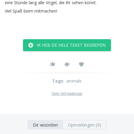
eine
Stunde
lang
alle
Vögel
,
die
ihr
sehen
könnt
.
Viel
Spaß
beim
mitmachen
!
IK HEB DE HELE TEKST BEGREPEN
Tags
:
animals
Over het materiaal
De woorden
Opmerkingen (0)