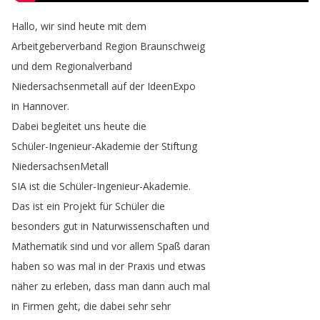
Hallo
,
wir
sind
heute
mit
dem
Arbeitgeberverband
Region
Braunschweig
und
dem
Regionalverband
Niedersachsenmetall
auf
der
IdeenExpo
in
Hannover
.
Dabei
begleitet
uns
heute
die
Schüler-Ingenieur-Akademie
der
Stiftung
NiedersachsenMetall
SIA
ist
die
Schüler-Ingenieur-Akademie
.
Das
ist
ein
Projekt
für
Schüler
die
besonders
gut
in
Naturwissenschaften
und
Mathematik
sind
und
vor
allem
Spaß
daran
haben
so
was
mal
in
der
Praxis
und
etwas
näher
zu
erleben
,
dass
man
dann
auch
mal
in
Firmen
geht
,
die
dabei
sehr
sehr