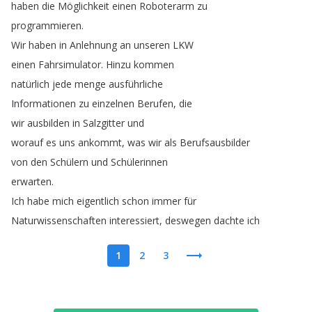
haben
die
Möglichkeit
einen
Roboterarm
zu
programmieren
.
Wir
haben
in
Anlehnung
an
unseren
LKW
einen
Fahrsimulator
.
Hinzu
kommen
natürlich
jede
menge
ausführliche
Informationen
zu
einzelnen
Berufen
,
die
wir
ausbilden
in
Salzgitter
und
worauf
es
uns
ankommt
,
was
wir
als
Berufsausbilder
von
den
Schülern
und
Schülerinnen
erwarten
.
Ich
habe
mich
eigentlich
schon
immer
für
Naturwissenschaften
interessiert
,
deswegen
dachte
ich
1
2
3