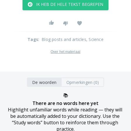
IK HEB DE HELE TEKST BEGREPEN
Tags
:
Blog posts and articles
, Science
Over het materiaal
De woorden
Opmerkingen (0)
📚
There are no words here yet
Highlight unfamiliar words while reading — they will 
be automatically added to your dictionary. Use the 
“Study words” button to reinforce them through 
practice.