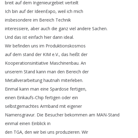
breit
auf
dem
Ingenieurgebiet
verteilt
Ich
bin
auf
der
IdeenExpo
,
weil
ich
mich
insbesondere
im
Bereich
Technik
interessiere
,
aber
auch
die
ganz
viel
andere
Sachen
.
Und
das
ist
einfach
hier
dann
ideal
.
Wir
befinden
uns
im
Produktionskosmos
auf
dem
stand
der
KIM
e
.
V
.,
das
heißt
der
Kooperationsinitiative
Maschinenbau
.
An
unserem
Stand
kann
man
den
Bereich
der
Metallverarbeitung
hautnah
miterleben
.
Einmal
kann
man
eine
Spardose
fertigen
,
einen
Einkaufs-Chip
fertigen
oder
ein
selbstgemachtes
Armband
mit
eigener
Namensgravur
.
Die
Besucher
bekommen
am
MAN-Stand
einmal
einen
Einblick
in
den
TGA
,
den
wir
bei
uns
produzieren
.
Wir