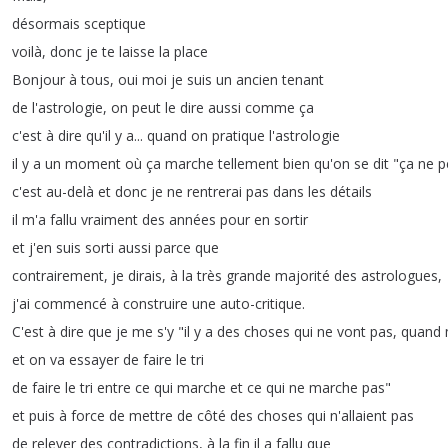
désormais
sceptique
voilà
,
donc
je
te
laisse
la
place
Bonjour
à
tous
,
oui
moi
je
suis
un
ancien
tenant
de
l'astrologie
,
on
peut
le
dire
aussi
comme
ça
c'est
à
dire
qu'il
y
a
...
quand
on
pratique
l'astrologie
il
y
a
un
moment
où
ça
marche
tellement
bien
qu'on
se
dit
"
ça
ne
p
c'est
au-delà
et
donc
je
ne
rentrerai
pas
dans
les
détails
il
m'a
fallu
vraiment
des
années
pour
en
sortir
et
j'en
suis
sorti
aussi
parce
que
contrairement
,
je
dirais
,
à
la
très
grande
majorité
des
astrologues
,
j'ai
commencé
à
construire
une
auto-critique
.
C'est
à
dire
que
je
me
s'y
"
il
y
a
des
choses
qui
ne
vont
pas
,
quand
et
on
va
essayer
de
faire
le
tri
de
faire
le
tri
entre
ce
qui
marche
et
ce
qui
ne
marche
pas
"
et
puis
à
force
de
mettre
de
côté
des
choses
qui
n'allaient
pas
de
relever
des
contradictions
,
à
la
fin
il
a
fallu
que