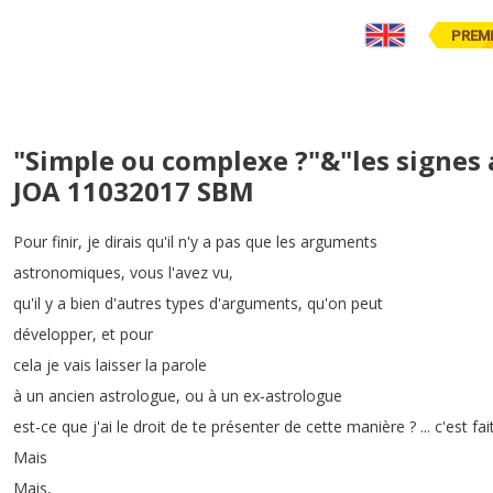
PREM
"Simple ou complexe ?"&"les signes a
JOA 11032017 SBM
Pour
finir
,
je
dirais
qu'il
n'y
a
pas
que
les
arguments
astronomiques
,
vous
l'avez
vu
,
qu'il
y
a
bien
d'autres
types
d'arguments
,
qu'on
peut
développer
,
et
pour
cela
je
vais
laisser
la
parole
à
un
ancien
astrologue
,
ou
à
un
ex-astrologue
est-ce
que
j'ai
le
droit
de
te
présenter
de
cette
manière
? ...
c'est
fai
Mais
Mais
,