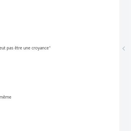
eut
pas
être
une
croyance
"
même