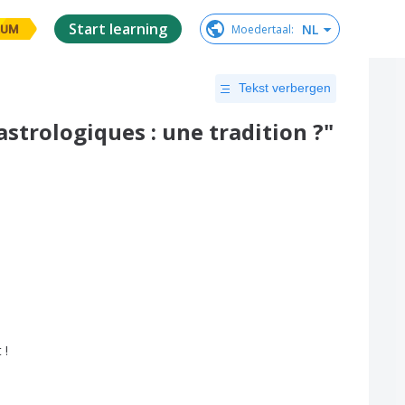
Start learning
NL
Moedertaal
:
IUM
Tekst verbergen
strologiques : une tradition ?"
t
!