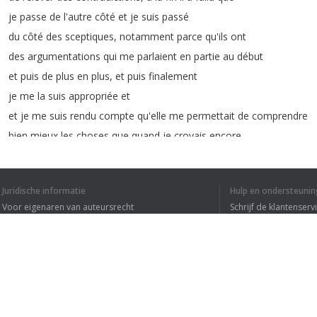
je
passe
de
l'autre
côté
et
je
suis
passé
du
côté
des
sceptiques
,
notamment
parce
qu'ils
ont
des
argumentations
qui
me
parlaient
en
partie
au
début
et
puis
de
plus
en
plus
,
et
puis
finalement
je
me
la
suis
appropriée
et
et
je
me
suis
rendu
compte
qu'elle
me
permettait
de
comprendre
bien
mieux
les
choses
que
quand
je
croyais
encore
en
l'astrologie
.
Juridische informatie
Hulp en ondersteunin
Voor eigenaren van auteursrecht
Schrijf de klantenserv
Privacyvoorwaarden
Veelgestelde vragen
1
2
3
4
Terms of Use
IK HEB DE HELE T
Browser extensie