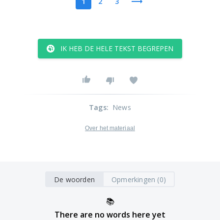
1
2
3
IK HEB DE HELE TEKST BEGREPEN
Tags
:
News
Over het materiaal
De woorden
Opmerkingen (0)
📚
There are no words here yet