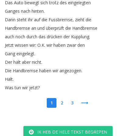
Das
Auto
bewegt
sich
trotz
des
eingelegten
Ganges
nach
hinten
.
Dann
steht
ihr
auf
die
Fussbremse
,
zieht
die
Handbremse
an
und
überprüft
die
Handbremse
auch
noch
durch
das
drücken
der
Kupplung
.
Jetzt
wissen
wir
:
O
.
K
.
wir
haben
zwar
den
Gang
eingelegt
.
Der
hält
aber
nicht
.
Die
Handbremse
haben
wir
angezogen
.
Hält
.
Was
tun
wir
jetzt
?
1
2
3
IK HEB DE HELE TEKST BEGREPEN