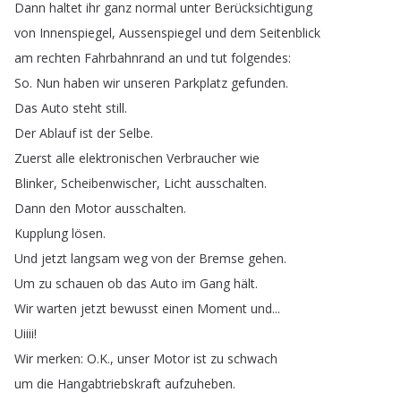
Dann
haltet
ihr
ganz
normal
unter
Berücksichtigung
von
Innenspiegel
,
Aussenspiegel
und
dem
Seitenblick
am
rechten
Fahrbahnrand
an
und
tut
folgendes
:
So
.
Nun
haben
wir
unseren
Parkplatz
gefunden
.
Das
Auto
steht
still
.
Der
Ablauf
ist
der
Selbe
.
Zuerst
alle
elektronischen
Verbraucher
wie
Blinker
,
Scheibenwischer
,
Licht
ausschalten
.
Dann
den
Motor
ausschalten
.
Kupplung
lösen
.
Und
jetzt
langsam
weg
von
der
Bremse
gehen
.
Um
zu
schauen
ob
das
Auto
im
Gang
hält
.
Wir
warten
jetzt
bewusst
einen
Moment
und
...
Uiiii
!
Wir
merken
:
O
.
K
.,
unser
Motor
ist
zu
schwach
um
die
Hangabtriebskraft
aufzuheben
.