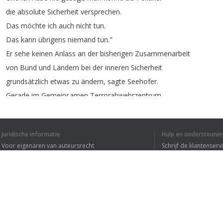
die
absolute
Sicherheit
versprechen
.
Das
möchte
ich
auch
nicht
tun
.
Das
kann
übrigens
niemand
tun
."
Er
sehe
keinen
Anlass
an
der
bisherigen
Zusammenarbeit
von
Bund
und
Ländern
bei
der
inneren
Sicherheit
grundsätzlich
etwas
zu
ändern
,
sagte
Seehofer
.
Gerade
im
Gemeinsamen
Terrorabwehrzentrum
habe
er
sich
davon
überzeugen
können
,
dass
die
Zusammenarbeit
sehr
gut
funktioniere
.
Juridische informatie
Hulp en ondersteunin
Voor eigenaren van auteursrecht
Schrijf de klantenserv
Privacyvoorwaarden
Veelgestelde vragen
Terms of Use
IK HEB DE HELE T
Browser extensie