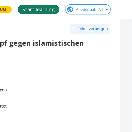
Start learning
NL
Moedertaal
:
IUM
Tekst verbergen
pf gegen islamistischen
lgen
.
rtet
.