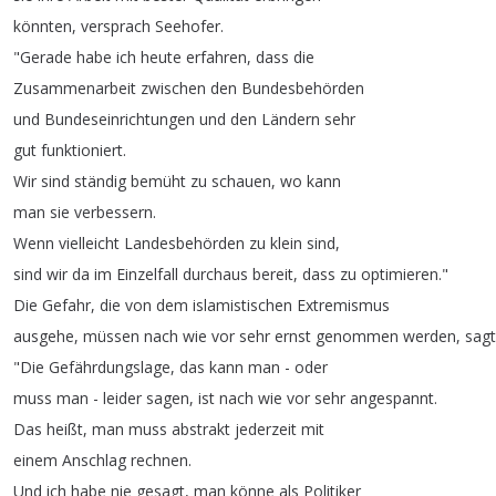
könnten
,
versprach
Seehofer
.
"
Gerade
habe
ich
heute
erfahren
,
dass
die
Zusammenarbeit
zwischen
den
Bundesbehörden
und
Bundeseinrichtungen
und
den
Ländern
sehr
gut
funktioniert
.
Wir
sind
ständig
bemüht
zu
schauen
,
wo
kann
man
sie
verbessern
.
Wenn
vielleicht
Landesbehörden
zu
klein
sind
,
sind
wir
da
im
Einzelfall
durchaus
bereit
,
dass
zu
optimieren
."
Die
Gefahr
,
die
von
dem
islamistischen
Extremismus
ausgehe
,
müssen
nach
wie
vor
sehr
ernst
genommen
werden
,
sag
"
Die
Gefährdungslage
,
das
kann
man
-
oder
muss
man
-
leider
sagen
,
ist
nach
wie
vor
sehr
angespannt
.
Das
heißt
,
man
muss
abstrakt
jederzeit
mit
einem
Anschlag
rechnen
.
Und
ich
habe
nie
gesagt
,
man
könne
als
Politiker