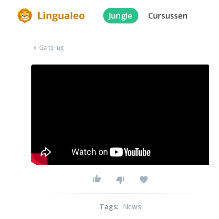
Jungle
Cursussen
Ga terug
Tags
:
News