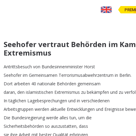
PREM
Seehofer vertraut Behörden im Kam
Extremismus
Antrittsbesuch
von
Bundesinnenminister
Horst
Seehofer
im
Gemeinsamen
Terrorismusabwehrzentrum
in
Berlin
.
Dort
arbeiten
40
nationale
Behörden
gemeinsam
daran
,
den
islamistischen
Extremismus
zu
bekämpfen
und
zu
verfo
In
täglichen
Lagebesprechungen
und
in
verschiedenen
Arbeitsgruppen
werden
aktuelle
Entwicklungen
und
Ereignisse
bewe
Die
Bundesregierung
werde
alles
tun
,
um
die
Sicherheitsbehörden
so
auszustatten
,
dass
sie
ihre
Arbeit
mit
bester
Qualität
erbringen