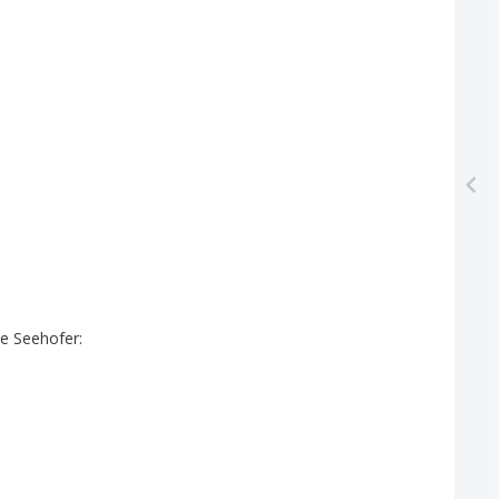
te
Seehofer
: