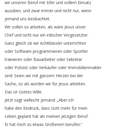
wir
unseren
Beruf
mit
Eifer
und
vollem
Einsatz
ausüben
,
und
zwar
immer
und
nicht
nur
,
wenn
jemand
uns
beobachtet
.
Wir
sollen
so
arbeiten
,
als
wäre
Jesus
unser
Chef
und
nicht
nur
ein
irdischer
Vorgesetzter
.
Ganz
gleich
ob
wir
Achtklässler
unterrichten
oder
Software
programmieren
oder
Sportler
trainieren
oder
Bauarbeiter
oder
Sekretär
oder
Polizist
oder
Verkäufer
oder
Immobilienmakler
sind
:
Seien
wir
mit
ganzem
Herzen
bei
der
Sache
,
so
als
würden
wir
für
Jesus
arbeiten
.
Das
ist
Gottes
Wille
.
Jetzt
sagt
vielleicht
jemand
: „
Aber
ich
habe
den
Eindruck
,
dass
Gott
mehr
für
mein
Leben
geplant
hat
als
meinen
jetzigen
Beruf
.
Er
hat
mich
zu
etwas
Größerem
berufen
.“