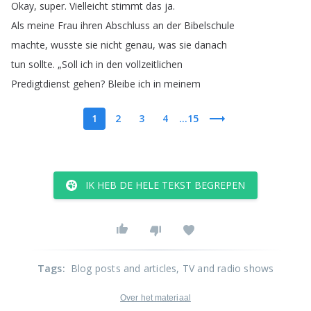
Okay
,
super
.
Vielleicht
stimmt
das
ja
.
Als
meine
Frau
ihren
Abschluss
an
der
Bibelschule
machte
,
wusste
sie
nicht
genau
,
was
sie
danach
tun
sollte
.
„
Soll
ich
in
den
vollzeitlichen
Predigtdienst
gehen
?
Bleibe
ich
in
meinem
1
2
3
4
...15
IK HEB DE HELE TEKST BEGREPEN
Tags
:
Blog posts and articles
, TV and radio shows
Over het materiaal