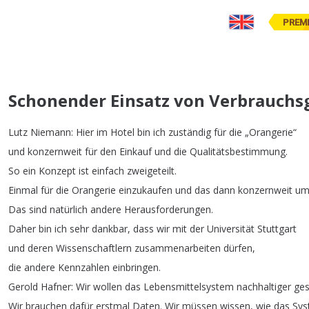
PREM
Schonender Einsatz von Verbrauchs
Lutz
Niemann
:
Hier
im
Hotel
bin
ich
zuständig
für
die
„
Orangerie
“
und
konzernweit
für
den
Einkauf
und
die
Qualitätsbestimmung
.
So
ein
Konzept
ist
einfach
zweigeteilt
.
Einmal
für
die
Orangerie
einzukaufen
und
das
dann
konzernweit
um
Das
sind
natürlich
andere
Herausforderungen
.
Daher
bin
ich
sehr
dankbar
,
dass
wir
mit
der
Universität
Stuttgart
und
deren
Wissenschaftlern
zusammenarbeiten
dürfen
,
die
andere
Kennzahlen
einbringen
.
Gerold
Hafner
:
Wir
wollen
das
Lebensmittelsystem
nachhaltiger
ges
Wir
brauchen
dafür
erstmal
Daten
.
Wir
müssen
wissen
,
wie
das
Sys