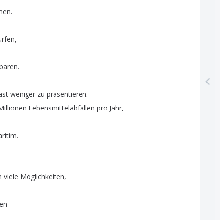
nen
.
ürfen
,
paren
.
ast
weniger
zu
präsentieren
.
Millionen
Lebensmittelabfällen
pro
Jahr
,
ritim
.
h
viele
Möglichkeiten
,
ren