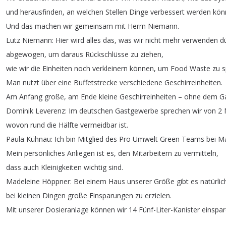
und
herausfinden
,
an
welchen
Stellen
Dinge
verbessert
werden
kön
Und
das
machen
wir
gemeinsam
mit
Herrn
Niemann
.
Lutz
Niemann
:
Hier
wird
alles
das
,
was
wir
nicht
mehr
verwenden
d
abgewogen
,
um
daraus
Rückschlüsse
zu
ziehen
,
wie
wir
die
Einheiten
noch
verkleinern
können
,
um
Food
Waste
zu
s
Man
nutzt
über
eine
Buffetstrecke
verschiedene
Geschirreinheiten
.
Am
Anfang
große
,
am
Ende
kleine
Geschirreinheiten
–
ohne
dem
G
Dominik
Leverenz
:
Im
deutschen
Gastgewerbe
sprechen
wir
von
2
wovon
rund
die
Hälfte
vermeidbar
ist
.
Paula
Kühnau
:
Ich
bin
Mitglied
des
Pro
Umwelt
Green
Teams
bei
Ma
Mein
persönliches
Anliegen
ist
es
,
den
Mitarbeitern
zu
vermitteln
,
dass
auch
Kleinigkeiten
wichtig
sind
.
Madeleine
Höppner
:
Bei
einem
Haus
unserer
Größe
gibt
es
natürlic
bei
kleinen
Dingen
große
Einsparungen
zu
erzielen
.
Mit
unserer
Dosieranlage
können
wir
14
Fünf-Liter-Kanister
einspa