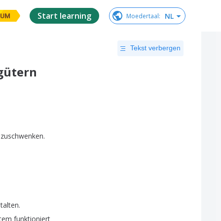
Start learning
NL
Moedertaal
:
IUM
Tekst verbergen
gütern
zuschwenken
.
talten
.
tem
funktioniert