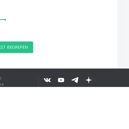
EKST BEGREPEN
g
ice
©
2026