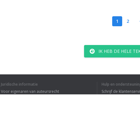
1
2
IK HEB DE HELE T
Juridische informatie
Hulp en ondersteunin
Voor eigenaren van auteursrecht
Schrijf de klantenserv
Privacyvoorwaarden
Veelgestelde vragen
Terms of Use
Browser extensie