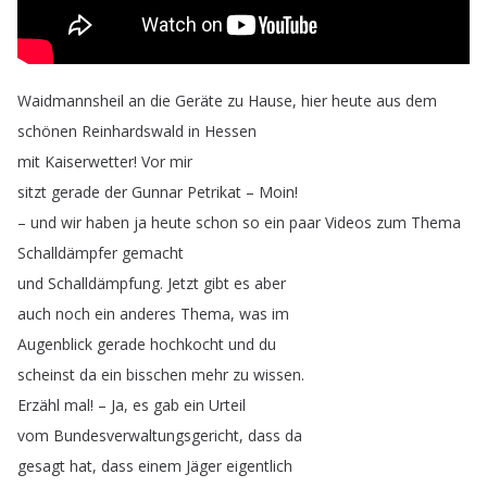
Waidmannsheil
an
die
Geräte
zu
Hause
,
hier
heute
aus
dem
schönen
Reinhardswald
in
Hessen
mit
Kaiserwetter
!
Vor
mir
sitzt
gerade
der
Gunnar
Petrikat
–
Moin
!
–
und
wir
haben
ja
heute
schon
so
ein
paar
Videos
zum
Thema
Schalldämpfer
gemacht
und
Schalldämpfung
.
Jetzt
gibt
es
aber
auch
noch
ein
anderes
Thema
,
was
im
Augenblick
gerade
hochkocht
und
du
scheinst
da
ein
bisschen
mehr
zu
wissen
.
Erzähl
mal
!
–
Ja
,
es
gab
ein
Urteil
vom
Bundesverwaltungsgericht
,
dass
da
gesagt
hat
,
dass
einem
Jäger
eigentlich