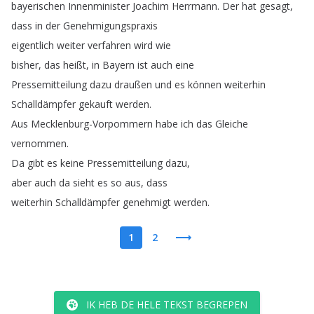
bayerischen
Innenminister
Joachim
Herrmann
.
Der
hat
gesagt
,
dass
in
der
Genehmigungspraxis
eigentlich
weiter
verfahren
wird
wie
bisher
,
das
heißt
,
in
Bayern
ist
auch
eine
Pressemitteilung
dazu
draußen
und
es
können
weiterhin
Schalldämpfer
gekauft
werden
.
Aus
Mecklenburg-Vorpommern
habe
ich
das
Gleiche
vernommen
.
Da
gibt
es
keine
Pressemitteilung
dazu
,
aber
auch
da
sieht
es
so
aus
,
dass
weiterhin
Schalldämpfer
genehmigt
werden
.
1
2
IK HEB DE HELE TEKST BEGREPEN