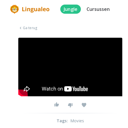
Jungle
Cursussen
Ga terug
Tags
:
Movies