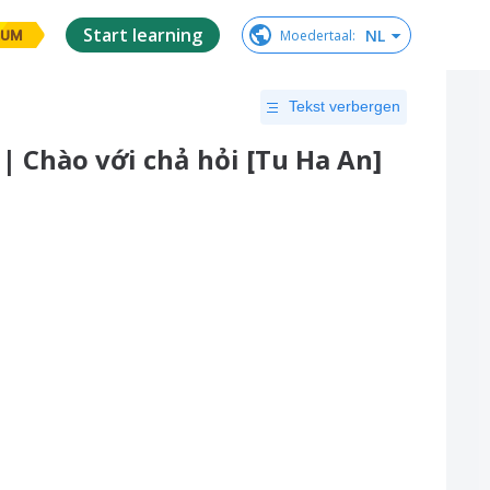
Start learning
NL
Moedertaal
:
IUM
Tekst verbergen
e | Chào với chả hỏi [Tu Ha An]