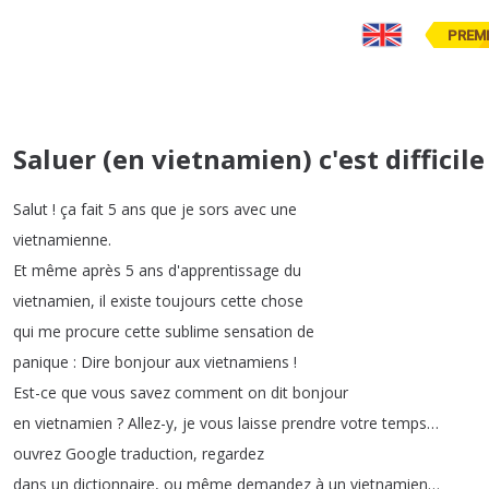
PREM
Saluer (en vietnamien) c'est difficil
Salut
!
ça
fait
5
ans
que
je
sors
avec
une
vietnamienne
.
Et
même
après
5
ans
d'apprentissage
du
vietnamien
,
il
existe
toujours
cette
chose
qui
me
procure
cette
sublime
sensation
de
panique
:
Dire
bonjour
aux
vietnamiens
!
Est-ce
que
vous
savez
comment
on
dit
bonjour
en
vietnamien
?
Allez-y
,
je
vous
laisse
prendre
votre
temps
…
ouvrez
Google
traduction
,
regardez
dans
un
dictionnaire
,
ou
même
demandez
à
un
vietnamien
…