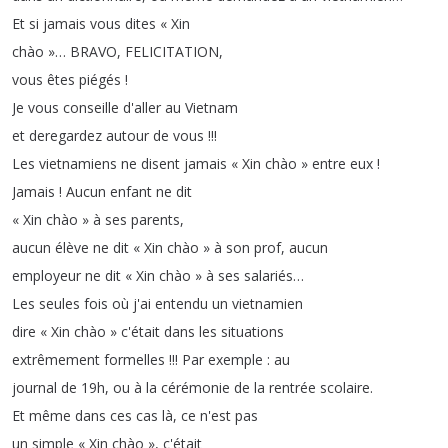
Et
si
jamais
vous
dites
«
Xin
chào
»
…
BRAVO
,
FELICITATION
,
vous
êtes
piégés
!
Je
vous
conseille
d'aller
au
Vietnam
et
deregardez
autour
de
vous
!!!
Les
vietnamiens
ne
disent
jamais
«
Xin
chào
»
entre
eux
!
Jamais
!
Aucun
enfant
ne
dit
«
Xin
chào
»
à
ses
parents
,
aucun
élève
ne
dit
«
Xin
chào
»
à
son
prof
,
aucun
employeur
ne
dit
«
Xin
chào
»
à
ses
salariés
…
Les
seules
fois
où
j'ai
entendu
un
vietnamien
dire
«
Xin
chào
»
c'était
dans
les
situations
extrêmement
formelles
!!!
Par
exemple
:
au
journal
de
19h
,
ou
à
la
cérémonie
de
la
rentrée
scolaire
.
Et
même
dans
ces
cas
là
,
ce
n'est
pas
un
simple
«
Xin
chào
»
,
c'était