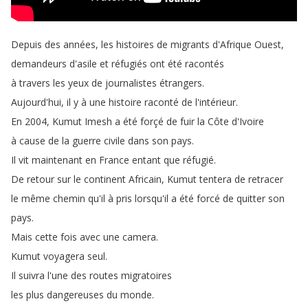
Depuis
des
années
,
les
histoires
de
migrants
d'Afrique
Ouest
,
demandeurs
d'asile
et
réfugiés
ont
été
racontés
à
travers
les
yeux
de
journalistes
étrangers
.
Aujourd'hui
,
il
y
à
une
histoire
raconté
de
l'intérieur
.
En
2004,
Kumut
Imesh
a
été
forçé
de
fuir
la
Côte
d'Ivoire
à
cause
de
la
guerre
civile
dans
son
pays
.
Il
vit
maintenant
en
France
entant
que
réfugié
.
De
retour
sur
le
continent
Africain
,
Kumut
tentera
de
retracer
le
même
chemin
qu'il
à
pris
lorsqu'il
a
été
forcé
de
quitter
son
pays
.
Mais
cette
fois
avec
une
camera
.
Kumut
voyagera
seul
.
Il
suivra
l'une
des
routes
migratoires
les
plus
dangereuses
du
monde
.