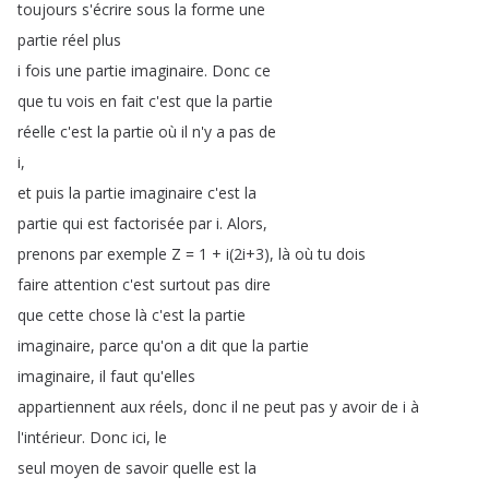
toujours
s'écrire
sous
la
forme
une
partie
réel
plus
i
fois
une
partie
imaginaire
.
Donc
ce
que
tu
vois
en
fait
c'est
que
la
partie
réelle
c'est
la
partie
où
il
n'y
a
pas
de
i
,
et
puis
la
partie
imaginaire
c'est
la
partie
qui
est
factorisée
par
i
.
Alors
,
prenons
par
exemple
Z
= 1 +
i
(2i
+3),
là
où
tu
dois
faire
attention
c'est
surtout
pas
dire
que
cette
chose
là
c'est
la
partie
imaginaire
,
parce
qu'on
a
dit
que
la
partie
imaginaire
,
il
faut
qu'elles
appartiennent
aux
réels
,
donc
il
ne
peut
pas
y
avoir
de
i
à
l'intérieur
.
Donc
ici
,
le
seul
moyen
de
savoir
quelle
est
la