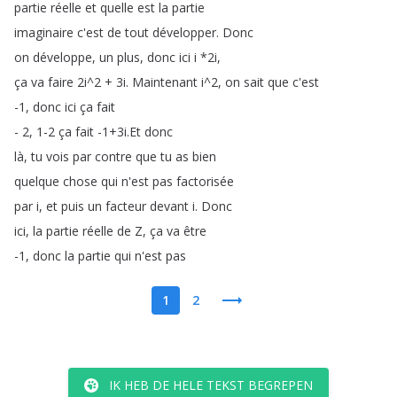
partie
réelle
et
quelle
est
la
partie
imaginaire
c'est
de
tout
développer
.
Donc
on
développe
,
un
plus
,
donc
ici
i
*2i
,
ça
va
faire
2i
^2 + 3i
.
Maintenant
i
^2,
on
sait
que
c'est
-1,
donc
ici
ça
fait
- 2, 1-2
ça
fait
-1+3i
.
Et
donc
là
,
tu
vois
par
contre
que
tu
as
bien
quelque
chose
qui
n'est
pas
factorisée
par
i
,
et
puis
un
facteur
devant
i
.
Donc
ici
,
la
partie
réelle
de
Z
,
ça
va
être
-1,
donc
la
partie
qui
n'est
pas
1
2
IK HEB DE HELE TEKST BEGREPEN