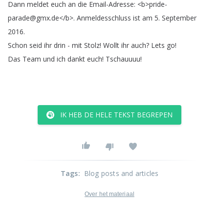
Dann
meldet
euch
an
die
Email-Adresse
: <
b
>
pride-
parade
@
gmx
.
de
</
b
>.
Anmeldesschluss
ist
am
5.
September
2016.
Schon
seid
ihr
drin
-
mit
Stolz
!
Wollt
ihr
auch
?
Lets
go
!
Das
Team
und
ich
dankt
euch
!
Tschauuuu
!
IK HEB DE HELE TEKST BEGREPEN
Tags
:
Blog posts and articles
Over het materiaal