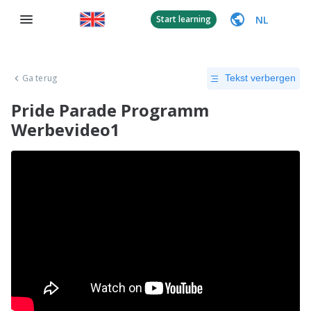
NL
Start learning
Ga terug
Tekst verbergen
Pride Parade Programm
Werbevideo1