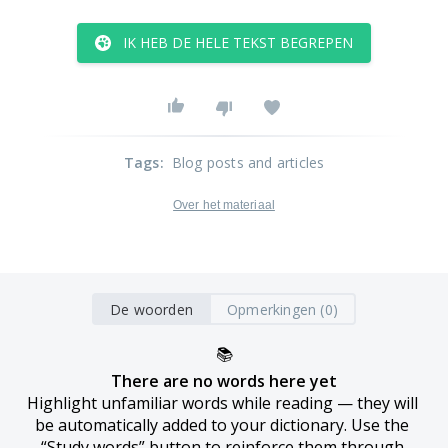
IK HEB DE HELE TEKST BEGREPEN
Tags
:
Blog posts and articles
Over het materiaal
De woorden
Opmerkingen (0)
📚
There are no words here yet
Highlight unfamiliar words while reading — they will 
be automatically added to your dictionary. Use the 
“Study words” button to reinforce them through 