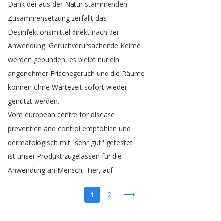
Dank
der
aus
der
Natur
stammenden
Zusammensetzung
zerfällt
das
Desinfektionsmittel
direkt
nach
der
Anwendung
.
Geruchverursachende
Keime
werden
gebunden
,
es
bleibt
nur
ein
angenehmer
Frischegeruch
und
die
Räume
können
ohne
Wartezeit
sofort
wieder
genutzt
werden
.
Vom
european
centre
for
disease
prevention
and
control
empfohlen
und
dermatologisch
mit
"
sehr
gut
"
getestet
ist
unser
Produkt
zugelassen
für
die
Anwendung
an
Mensch
,
Tier
,
auf
1
2