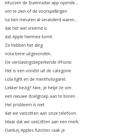
intussen
de
Buienradar-app
opende
...
om
te
zien
of
de
voorspellingen
na
tien
minuten
al
veranderd
waren
...
dat
het
wel
vreemd
is
dat
Apple
hiermee
komt
.
Ze
hebben
het
ding
nota
bene
uitgevonden
.
De
verslavingsbeperkende
iPhone
:
Het
is
een
vondst
uit
de
categorie
cola
light
en
de
mentholsigaret
.
Lekker
bezig
?
Nee
,
je
helpt
ze
om
een
nieuwe
doelgroep
aan
te
boren
.
Het
probleem
is
niet
dat
we
vastzitten
aan
onze
telefoon
.
Maar
dat
we
vastzitten
aan
een
merk
.
Dankzij
Apples
functies
raak
je