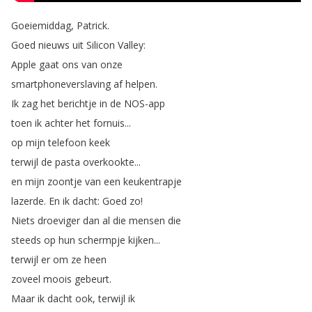
Goeiemiddag
,
Patrick
.
Goed
nieuws
uit
Silicon
Valley
:
Apple
gaat
ons
van
onze
smartphoneverslaving
af
helpen
.
Ik
zag
het
berichtje
in
de
NOS-app
toen
ik
achter
het
fornuis
...
op
mijn
telefoon
keek
terwijl
de
pasta
overkookte
...
en
mijn
zoontje
van
een
keukentrapje
lazerde
.
En
ik
dacht
:
Goed
zo
!
Niets
droeviger
dan
al
die
mensen
die
steeds
op
hun
schermpje
kijken
...
terwijl
er
om
ze
heen
zoveel
moois
gebeurt
.
Maar
ik
dacht
ook
,
terwijl
ik