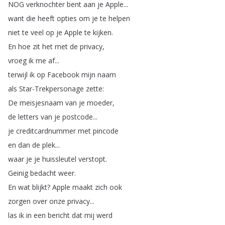
NOG
verknochter
bent
aan
je
Apple
...
want
die
heeft
opties
om
je
te
helpen
niet
te
veel
op
je
Apple
te
kijken
.
En
hoe
zit
het
met
de
privacy
,
vroeg
ik
me
af
...
terwijl
ik
op
Facebook
mijn
naam
als
Star-Trekpersonage
zette
:
De
meisjesnaam
van
je
moeder
,
de
letters
van
je
postcode
...
je
creditcardnummer
met
pincode
en
dan
de
plek
...
waar
je
je
huissleutel
verstopt
.
Geinig
bedacht
weer
.
En
wat
blijkt
?
Apple
maakt
zich
ook
zorgen
over
onze
privacy
...
las
ik
in
een
bericht
dat
mij
werd