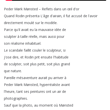
Peder
Mørk
Mønsted
–
Reflets
dans
un
œil
d'or
Quand
Rodin
présenta
L'âge
d'airain
,
il
fut
accusé
de
l'avoir
directement
moulé
sur
le
modèle
.
Parce
qu'il
avait
eu
la
mauvaise
idée
de
sculpter
à
taille
réelle
,
mais
aussi
pour
son
réalisme
inhabituel
.
Le
scandale
faillit
couler
le
sculpteur
,
si
j'ose
dire
,
et
Rodin
prit
ensuite
l'habitude
de
sculpter
,
soit
plus
petit
,
soit
plus
grand
que
nature
.
Pareille
mésaventure
aurait
pu
arriver
à
Peder
Mørk
Mønsted
,
hyperréaliste
avant
l'heure
,
tant
ses
peintures
ont
un
air
de
photographies
.
Sauf
que
la
photo
,
au
moment
où
Mønsted