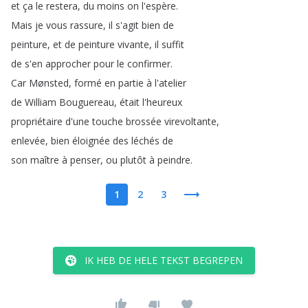
et
ça
le
restera
,
du
moins
on
l'espère
.
Mais
je
vous
rassure
,
il
s'agit
bien
de
peinture
,
et
de
peinture
vivante
,
il
suffit
de
s'en
approcher
pour
le
confirmer
.
Car
Mønsted
,
formé
en
partie
à
l'atelier
de
William
Bouguereau
,
était
l'heureux
propriétaire
d'une
touche
brossée
virevoltante
,
enlevée
,
bien
éloignée
des
léchés
de
son
maître
à
penser
,
ou
plutôt
à
peindre
.
1
2
3
IK HEB DE HELE TEKST BEGREPEN