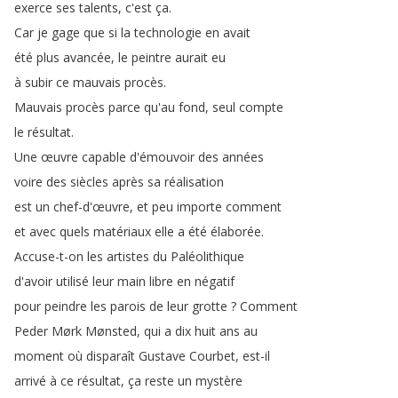
exerce
ses
talents
,
c'est
ça
.
Car
je
gage
que
si
la
technologie
en
avait
été
plus
avancée
,
le
peintre
aurait
eu
à
subir
ce
mauvais
procès
.
Mauvais
procès
parce
qu'au
fond
,
seul
compte
le
résultat
.
Une
œuvre
capable
d'émouvoir
des
années
voire
des
siècles
après
sa
réalisation
est
un
chef-d'œuvre
,
et
peu
importe
comment
et
avec
quels
matériaux
elle
a
été
élaborée
.
Accuse-t-on
les
artistes
du
Paléolithique
d'avoir
utilisé
leur
main
libre
en
négatif
pour
peindre
les
parois
de
leur
grotte
?
Comment
Peder
Mørk
Mønsted
,
qui
a
dix
huit
ans
au
moment
où
disparaît
Gustave
Courbet
,
est-il
arrivé
à
ce
résultat
,
ça
reste
un
mystère