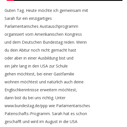
Guten
Tag
.
Heute
möchte
ich
gemeinsam
mit
Sarah
für
ein
einzigartiges
Parlamentarisches
Austauschprogramm
organisiert
vom
Amerikanischen
Kongress
und
dem
Deutschen
Bundestag
reden
.
Wenn
du
dein
Abitur
noch
nicht
gemacht
hast
oder
aber
in
einer
Ausbildung
bist
und
ein
Jahr
lang
in
den
USA
zur
Schule
gehen
möchtest
,
bei
einer
Gastfamilie
wohnen
möchtest
und
natürlich
auch
deine
Englischkenntnisse
erweitern
möchtest
,
dann
bist
du
bei
uns
richtig
.
Unter
www
.
bundestag
.
de
/
ppp
wie
Parlamentarisches
Patenschafts-Programm
.
Sarah
hat
es
schon
geschafft
und
wird
im
August
in
die
USA