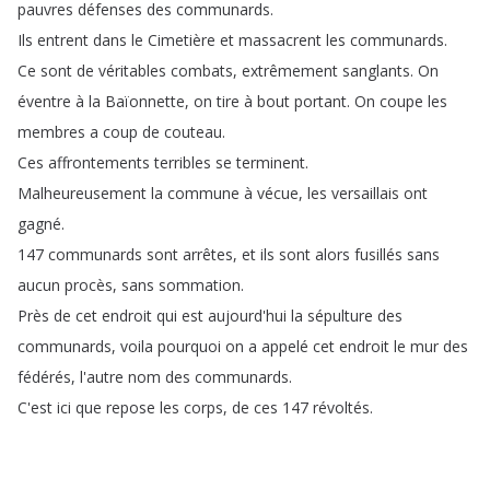
pauvres
défenses
des
communards
.
Ils
entrent
dans
le
Cimetière
et
massacrent
les
communards
.
Ce
sont
de
véritables
combats
,
extrêmement
sanglants
.
On
éventre
à
la
Baïonnette
,
on
tire
à
bout
portant
.
On
coupe
les
membres
a
coup
de
couteau
.
Ces
affrontements
terribles
se
terminent
.
Malheureusement
la
commune
à
vécue
,
les
versaillais
ont
gagné
.
147
communards
sont
arrêtes
,
et
ils
sont
alors
fusillés
sans
aucun
procès
,
sans
sommation
.
Près
de
cet
endroit
qui
est
aujourd'hui
la
sépulture
des
communards
,
voila
pourquoi
on
a
appelé
cet
endroit
le
mur
des
fédérés
,
l'autre
nom
des
communards
.
C'est
ici
que
repose
les
corps
,
de
ces
147
révoltés
.