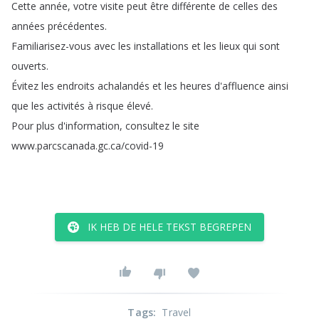
Cette
année
,
votre
visite
peut
être
différente
de
celles
des
années
précédentes
.
Familiarisez-vous
avec
les
installations
et
les
lieux
qui
sont
ouverts
.
Évitez
les
endroits
achalandés
et
les
heures
d'affluence
ainsi
que
les
activités
à
risque
élevé
.
Pour
plus
d'information
,
consultez
le
site
www
.
parcscanada
.
gc
.
ca
/
covid-19
IK HEB DE HELE TEKST BEGREPEN
Tags
:
Travel