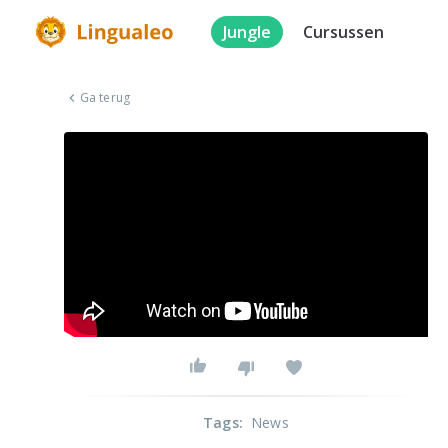
Jungle
Cursussen
Ga terug
Tags
:
News