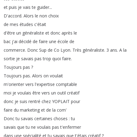
et
puis
je
vais
te
guider
...
D'accord
.
Alors
le
non
choix
de
mes
études
c'était
d'être
un
généraliste
et
donc
après
le
bac
j'ai
décidé
de
faire
une
école
de
commerce
.
Donc
Sup
de
Co
Lyon
.
Très
généraliste
.
3
ans
.
A
la
sortie
je
savais
pas
trop
quoi
faire
.
Toujours
pas
?
Toujours
pas
.
Alors
on
voulait
m'orienter
vers
l'expertise
comptable
moi
je
voulais
être
vers
un
outil
créatif
donc
je
suis
rentré
chez
YOPLAIT
pour
faire
du
marketing
et
de
la
com'
Donc
tu
savais
certaines
choses
:
tu
savais
que
tu
ne
voulais
pas
t'enfermer
dans
une
spécialité
et
tu
savais
que
t'étais
créatif
?