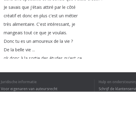
Je
savais
que
j'étais
attiré
par
le
côté
créatif
et
donc
en
plus
c'est
un
métier
très
alimentaire
.
C'est
intéressant
,
je
mangeais
tout
ce
que
je
voulais
.
Donc
tu
es
un
amoureux
de
la
vie
?
De
la
belle
vie
...
ok
donc
à
la
sortie
des
études
qu'est-ce
qu'il
se
passe
?
A
la
sortie
des
études
donc
je
Juridische informatie
Hulp en ondersteunin
rentre
dans
l'industrie
agroalimentaire
Voor eigenaren van auteursrecht
Schrijf de klantenserv
YOPLAIT
,
CANDIA
...
Ces
marques
là
Privacyvoorwaarden
Veelgestelde vragen
marketing
communication
après
je
fais
un
peu
carrière
dans
la
pub
Terms of Use
LE
PROGRES
DE
LYON
etc
...
Et
je
suis
embauché
un
beau
jour
par
le
Directeur
Général
de
ECCO
qu'était
le
leader
français
du
travail
temporaire
Browser extensie