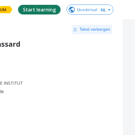
Start learning
NL
Moedertaal
:
IUM
Tekst verbergen
assard
SE
INSTITUT
de