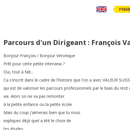
PREM
Parcours d'un Dirigeant : François V
Bonjour
François
/
Bonjour
Véronique
Prêt
pour
cette
petite
interview
?
Oui
,
tout
à
fait
...
Ca
s'inscrit
dans
le
cadre
de
l'histoire
que
l'on
a
avec
VALEUR
SUIS
qui
est
de
valoriser
les
parcours
professionnels
par
le
biais
du
récit
vie
.
Alors
on
ne
va
pas
remonter
à
la
petite
enfance
ou
la
petite
école
Mais
du
coup
j'aimerais
bien
que
tu
nous
expliques
déjà
quel
a
été
le
choix
de
tes
études