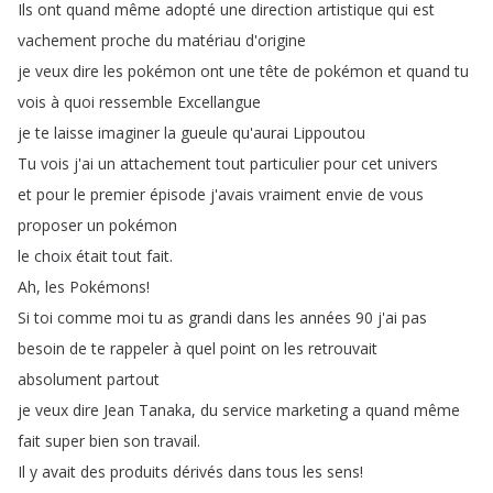
Ils
ont
quand
même
adopté
une
direction
artistique
qui
est
vachement
proche
du
matériau
d'origine
je
veux
dire
les
pokémon
ont
une
tête
de
pokémon
et
quand
tu
vois
à
quoi
ressemble
Excellangue
je
te
laisse
imaginer
la
gueule
qu'aurai
Lippoutou
Tu
vois
j'ai
un
attachement
tout
particulier
pour
cet
univers
et
pour
le
premier
épisode
j'avais
vraiment
envie
de
vous
proposer
un
pokémon
le
choix
était
tout
fait
.
Ah
,
les
Pokémons
!
Si
toi
comme
moi
tu
as
grandi
dans
les
années
90
j'ai
pas
besoin
de
te
rappeler
à
quel
point
on
les
retrouvait
absolument
partout
je
veux
dire
Jean
Tanaka
,
du
service
marketing
a
quand
même
fait
super
bien
son
travail
.
Il
y
avait
des
produits
dérivés
dans
tous
les
sens
!