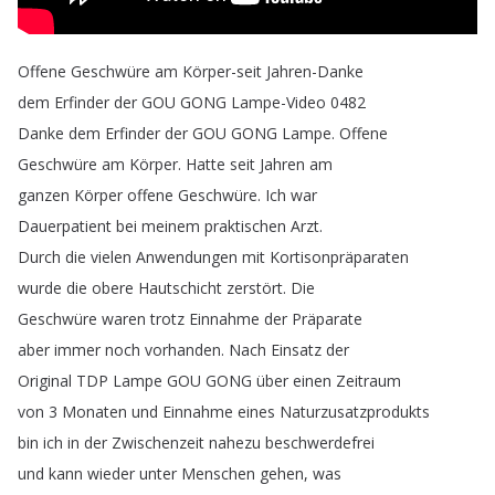
Offene
Geschwüre
am
Körper-seit
Jahren-Danke
dem
Erfinder
der
GOU
GONG
Lampe-Video
0482
Danke
dem
Erfinder
der
GOU
GONG
Lampe
.
Offene
Geschwüre
am
Körper
.
Hatte
seit
Jahren
am
ganzen
Körper
offene
Geschwüre
.
Ich
war
Dauerpatient
bei
meinem
praktischen
Arzt
.
Durch
die
vielen
Anwendungen
mit
Kortisonpräparaten
wurde
die
obere
Hautschicht
zerstört
.
Die
Geschwüre
waren
trotz
Einnahme
der
Präparate
aber
immer
noch
vorhanden
.
Nach
Einsatz
der
Original
TDP
Lampe
GOU
GONG
über
einen
Zeitraum
von
3
Monaten
und
Einnahme
eines
Naturzusatzprodukts
bin
ich
in
der
Zwischenzeit
nahezu
beschwerdefrei
und
kann
wieder
unter
Menschen
gehen
,
was