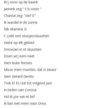
Bi'j
oons
op
de
baank
Jannink
zeg
:" 't
ís
ozon
"
Chantal
zeg
: "
vief
G
"
Ik
wandel
in
de
zunne
Slik
vitamine
D
t'
Liekt
een
veurjaorskuurtien
Vaste
op
elk
gebied
Smoezen
in
et
skuurtien
Doen
wi'j
eem
neet
Gien
leuke
feesies
Misse
mien
maoties
,
dat
is
zwaor
Gien
Gerard
Gerrits
Trek
Er
Es
Uut
tot
volgend
jaor
In
tieden
van
Corona
Hol
ik
joe
van
et
lief
Ik
kan
niet
meer
naor
Oma