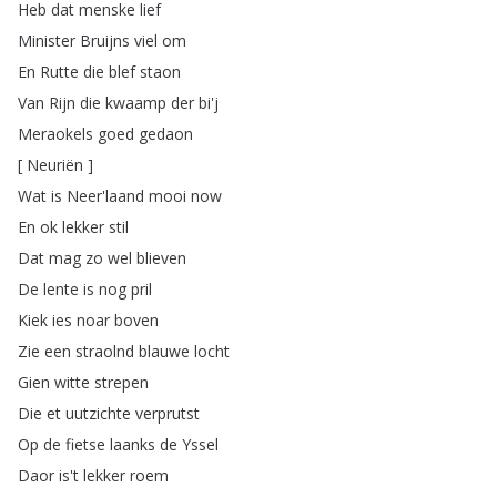
Heb
dat
menske
lief
Minister
Bruijns
viel
om
En
Rutte
die
blef
staon
Van
Rijn
die
kwaamp
der
bi'j
Meraokels
goed
gedaon
[
Neuriën
]
Wat
is
Neer'laand
mooi
now
En
ok
lekker
stil
Dat
mag
zo
wel
blieven
De
lente
is
nog
pril
Kiek
ies
noar
boven
Zie
een
straolnd
blauwe
locht
Gien
witte
strepen
Die
et
uutzichte
verprutst
Op
de
fietse
laanks
de
Yssel
Daor
is't
lekker
roem