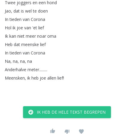
Twee
joggers
en
een
hond
Jao
,
dat
is
wel
te
doen
In
tieden
van
Corona
Hol
ik
joe
van
'et
lief
Ik
kan
niet
meer
noar
oma
Heb
dat
meenske
lief
In
tieden
van
Corona
Na
,
na
,
na
,
na
Anderhalve
meter
.........
Meensken
,
ik
heb
joe
allen
lief
!
IK HEB DE HELE TEKST BEGREPEN