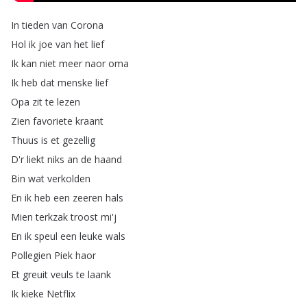
In
tieden
van
Corona
Hol
ik
joe
van
het
lief
Ik
kan
niet
meer
naor
oma
Ik
heb
dat
menske
lief
Opa
zit
te
lezen
Zien
favoriete
kraant
Thuus
is
et
gezellig
D'r
liekt
niks
an
de
haand
Bin
wat
verkolden
En
ik
heb
een
zeeren
hals
Mien
terkzak
troost
mi'j
En
ik
speul
een
leuke
wals
Pollegien
Piek
haor
Et
greuit
veuls
te
laank
Ik
kieke
Netflix