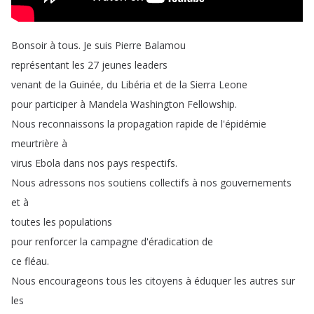
Bonsoir
à
tous
.
Je
suis
Pierre
Balamou
représentant
les
27
jeunes
leaders
venant
de
la
Guinée
,
du
Libéria
et
de
la
Sierra
Leone
pour
participer
à
Mandela
Washington
Fellowship
.
Nous
reconnaissons
la
propagation
rapide
de
l'épidémie
meurtrière
à
virus
Ebola
dans
nos
pays
respectifs
.
Nous
adressons
nos
soutiens
collectifs
à
nos
gouvernements
et
à
toutes
les
populations
pour
renforcer
la
campagne
d'éradication
de
ce
fléau
.
Nous
encourageons
tous
les
citoyens
à
éduquer
les
autres
sur
les