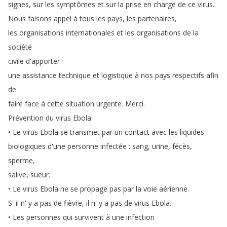
signes
,
sur
les
symptômes
et
sur
la
prise
en
charge
de
ce
virus
.
Nous
faisons
appel
à
tous
les
pays
,
les
partenaires
,
les
organisations
internationales
et
les
organisations
de
la
société
civile
d'apporter
une
assistance
technique
et
logistique
à
nos
pays
respectifs
afin
de
faire
face
à
cette
situation
urgente
.
Merci
.
Prévention
du
virus
Ebola
•
Le
virus
Ebola
se
transmet
par
un
contact
avec
les
liquides
biologiques
d'une
personne
infectée
:
sang
,
urine
,
fécès
,
sperme
,
salive
,
sueur
.
•
Le
virus
Ebola
ne
se
propage
pas
par
la
voie
aérienne
.
S'
il
n'
y
a
pas
de
fièvre
,
il
n'
y
a
pas
de
virus
Ebola
.
•
Les
personnes
qui
survivent
à
une
infection