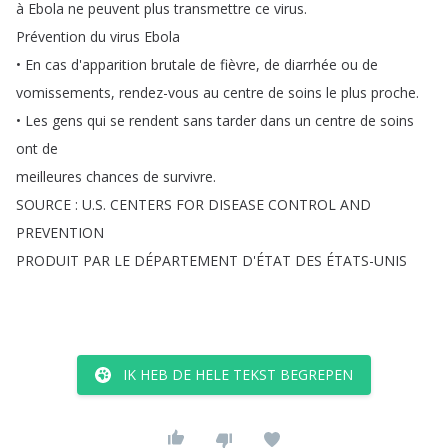
à
Ebola
ne
peuvent
plus
transmettre
ce
virus
.
Prévention
du
virus
Ebola
•
En
cas
d'apparition
brutale
de
fièvre
,
de
diarrhée
ou
de
vomissements
,
rendez-vous
au
centre
de
soins
le
plus
proche
.
•
Les
gens
qui
se
rendent
sans
tarder
dans
un
centre
de
soins
ont
de
meilleures
chances
de
survivre
.
SOURCE
:
U
.
S
.
CENTERS
FOR
DISEASE
CONTROL
AND
PREVENTION
PRODUIT
PAR
LE
DÉPARTEMENT
D'ÉTAT
DES
ÉTATS-UNIS
IK HEB DE HELE TEKST BEGREPEN