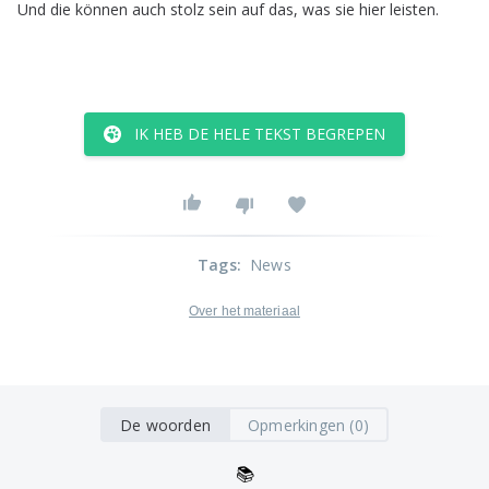
Und
die
können
auch
stolz
sein
auf
das
,
was
sie
hier
leisten
.
IK HEB DE HELE TEKST BEGREPEN
Tags
:
News
Over het materiaal
De woorden
Opmerkingen (0)
📚