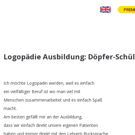
PREM
Logopädie Ausbildung: Döpfer-Schü
Ich
möchte
Logopädin
werden
,
weil
es
einfach
ein
vielfältiger
Beruf
ist
wo
man
viel
mit
Menschen
zusammenarbeitet
und
es
einfach
Spaß
macht
.
Am
besten
gefällt
mir
an
der
Ausbildung
,
dass
wir
einfach
direkt
unsere
eigenen
Patienten
haben
und
immer
direkt
mit
den
Lehrern
Rücksprache