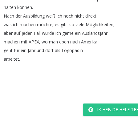
halten
können
.
Nach
der
Ausbildung
weiß
ich
noch
nicht
direkt
was
ich
machen
möchte
,
es
gibt
so
viele
Möglichkeiten
,
aber
auf
jeden
Fall
würde
ich
gerne
ein
Auslandsjahr
machen
mit
APEX
,
wo
man
eben
nach
Amerika
geht
für
ein
Jahr
und
dort
als
Logopädin
arbeitet
.
IK HEB DE HELE T