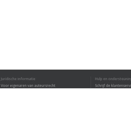
Juridische informatie
Hulp en ondersteunin
Voor eigenaren van auteursrecht
Schrijf de klantenserv
Privacyvoorwaarden
Veelgestelde vragen
Terms of Use
Browser extensie