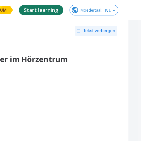
Start learning
NL
Moedertaal
:
IUM
Tekst verbergen
ler im Hörzentrum