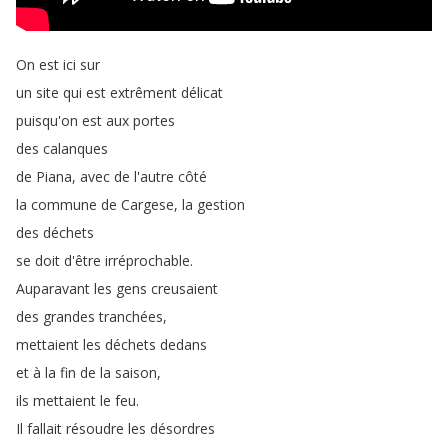
On
est
ici
sur
un
site
qui
est
extrêment
délicat
puisqu'on
est
aux
portes
des
calanques
de
Piana
,
avec
de
l'autre
côté
la
commune
de
Cargese
,
la
gestion
des
déchets
se
doit
d'être
irréprochable
.
Auparavant
les
gens
creusaient
des
grandes
tranchées
,
mettaient
les
déchets
dedans
et
à
la
fin
de
la
saison
,
ils
mettaient
le
feu
.
Il
fallait
résoudre
les
désordres