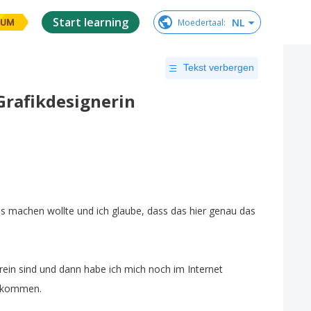
Start learning
NL
Moedertaal
:
IUM
Tekst verbergen
 Grafikdesignerin
es
machen
wollte
und
ich
glaube
,
dass
das
hier
genau
das
rein
sind
und
dann
habe
ich
mich
noch
im
Internet
ekommen
.