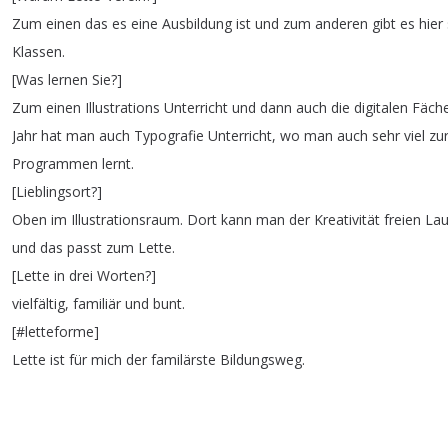
Zum
einen
das
es
eine
Ausbildung
ist
und
zum
anderen
gibt
es
hier
Klassen
.
[
Was
lernen
Sie
?]
Zum
einen
Illustrations
Unterricht
und
dann
auch
die
digitalen
Fäch
Jahr
hat
man
auch
Typografie
Unterricht
,
wo
man
auch
sehr
viel
zu
Programmen
lernt
.
[
Lieblingsort
?]
Oben
im
Illustrationsraum
.
Dort
kann
man
der
Kreativität
freien
Lau
und
das
passt
zum
Lette
.
[
Lette
in
drei
Worten
?]
vielfältig
,
familiär
und
bunt
.
[#
letteforme
]
Lette
ist
für
mich
der
familärste
Bildungsweg
.