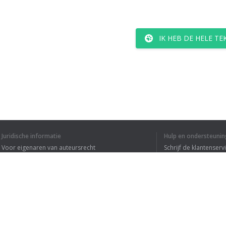
IK HEB DE HELE T
Juridische informatie
Hulp en ondersteunin
Voor eigenaren van auteursrecht
Schrijf de klantenserv
Privacyvoorwaarden
Veelgestelde vragen
Terms of Use
Browser extensie