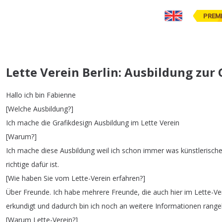
PREM
Lette Verein Berlin: Ausbildung zur
Hallo
ich
bin
Fabienne
[
Welche
Ausbildung
?]
Ich
mache
die
Grafikdesign
Ausbildung
im
Lette
Verein
[
Warum
?]
Ich
mache
diese
Ausbildung
weil
ich
schon
immer
was
künstlerisch
richtige
dafür
ist
.
[
Wie
haben
Sie
vom
Lette-Verein
erfahren
?]
Über
Freunde
.
Ich
habe
mehrere
Freunde
,
die
auch
hier
im
Lette-Ve
erkundigt
und
dadurch
bin
ich
noch
an
weitere
Informationen
rang
[
Warum
Lette-Verein
?]