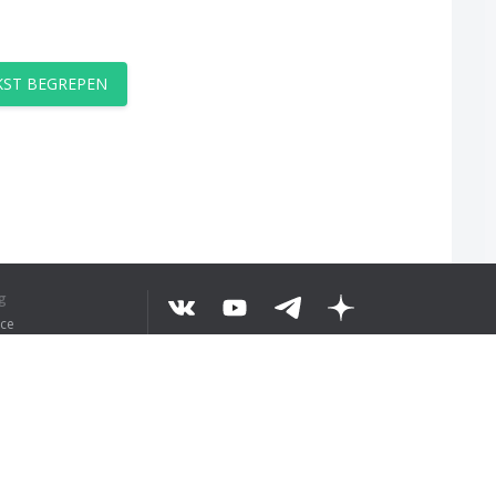
EKST BEGREPEN
g
ice
©
2026