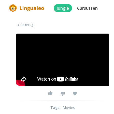
Jungle
Cursussen
Ga terug
Tags
:
Movies