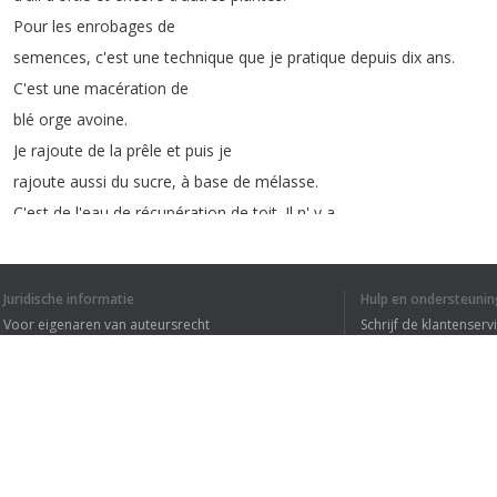
Pour
les
enrobages
de
semences
,
c'est
une
technique
que
je
pratique
depuis
dix
ans
.
C'est
une
macération
de
blé
orge
avoine
.
Je
rajoute
de
la
prêle
et
puis
je
rajoute
aussi
du
sucre
,
à
base
de
mélasse
.
C'est
de
l'eau
de
récupération
de
toit
.
Il
n'
y
a
pas
d'eau
de
javel
dedans
,
le
PH
,
c'est
un
PH
de
6,4
qui
est
hyper
Juridische informatie
Hulp en ondersteunin
important
pour
mon
mélange
avec
les
macérations
.
Voor eigenaren van auteursrecht
Schrijf de klantenserv
C'est
pas
toxique
,
c'est
que
Privacyvoorwaarden
Veelgestelde vragen
des
produits
naturels
.
Terms of Use
Je
me
sens
en
totale
confiance
avec
les
produits
que
j'utilise
.
L'utilisation
des
macérations
ail
,
Browser extensie