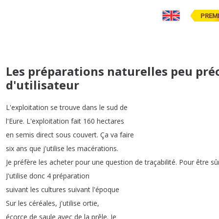
PREM
Les préparations naturelles peu pr
d'utilisateur
L'exploitation
se
trouve
dans
le
sud
de
l'Eure
.
L'exploitation
fait
160
hectares
en
semis
direct
sous
couvert
.
Ça
va
faire
six
ans
que
j'utilise
les
macérations
.
Je
préfère
les
acheter
pour
une
question
de
traçabilité
.
Pour
être
sû
J'utilise
donc
4
préparation
suivant
les
cultures
suivant
l'époque
Sur
les
céréales
,
j'utilise
ortie
,
écorce
de
saule
avec
de
la
prêle
.
Je