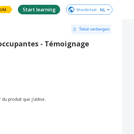
Start learning
NL
Moedertaal
:
IUM
Tekst verbergen
éoccupantes - Témoignage
r
du
produit
que
j'utilise
.