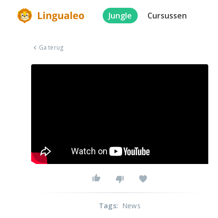
Jungle
Cursussen
Ga terug
Tags
:
News