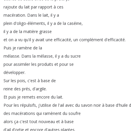
rajoute
du
lait
par
rapport
à
ces
macération
.
Dans
le
lait
,
il
y
a
plein
d'oligo-éléments
,
il
y
a
de
la
caséine
,
il
y
a
de
la
matière
grasse
et
on
a
vu
qu'il
y
avait
une
efficacité
,
un
complément
d'efficacité
.
Puis
je
ramène
de
la
mélasse
.
Dans
la
mélasse
,
il
y
a
du
sucre
pour
assimiler
les
produits
et
pour
se
développer
.
Sur
les
pois
,
c'est
à
base
de
reine
des
prés
,
d'argile
.
Et
puis
je
remets
encore
du
lait
.
Pour
les
répulsifs
,
j'utilise
de
l'ail
avec
du
savon
noir
à
base
d'huile
d
des
macérations
qui
ramènent
du
soufre
alors
ça
c'est
tout
nouveau
et
à
base
d'ail
d'ortie
et
encore
d'autres
plantes
.