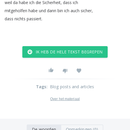
weil
da
habe
ich
die
Sicherheit
,
dass
ich
mitgeholfen
habe
und
dann
bin
ich
auch
sicher
,
dass
nichts
passiert
.
IK HEB DE HELE TEKST BEGREPEN
Tags
:
Blog posts and articles
Over het materiaal
De woorden
Opmerkingen (0)