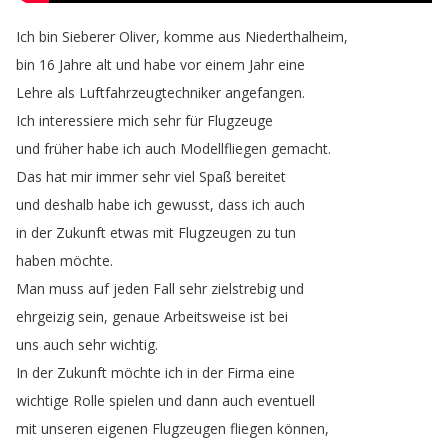
Ich
bin
Sieberer
Oliver
,
komme
aus
Niederthalheim
,
bin
16
Jahre
alt
und
habe
vor
einem
Jahr
eine
Lehre
als
Luftfahrzeugtechniker
angefangen
.
Ich
interessiere
mich
sehr
für
Flugzeuge
und
früher
habe
ich
auch
Modellfliegen
gemacht
.
Das
hat
mir
immer
sehr
viel
Spaß
bereitet
und
deshalb
habe
ich
gewusst
,
dass
ich
auch
in
der
Zukunft
etwas
mit
Flugzeugen
zu
tun
haben
möchte
.
Man
muss
auf
jeden
Fall
sehr
zielstrebig
und
ehrgeizig
sein
,
genaue
Arbeitsweise
ist
bei
uns
auch
sehr
wichtig
.
In
der
Zukunft
möchte
ich
in
der
Firma
eine
wichtige
Rolle
spielen
und
dann
auch
eventuell
mit
unseren
eigenen
Flugzeugen
fliegen
können
,