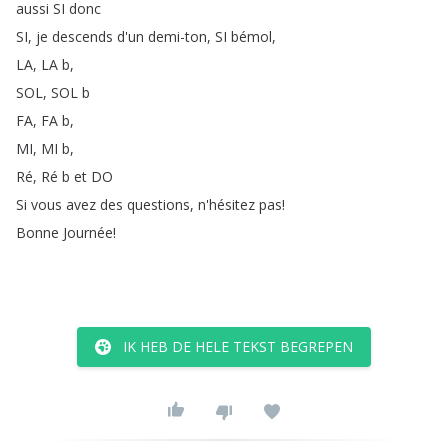
aussi
SI
donc
SI
,
je
descends
d'un
demi-ton
,
SI
bémol
,
LA
,
LA
b
,
SOL
,
SOL
b
FA
,
FA
b
,
MI
,
MI
b
,
Ré
,
Ré
b
et
DO
Si
vous
avez
des
questions
,
n'hésitez
pas
!
Bonne
Journée
!
IK HEB DE HELE TEKST BEGREPEN