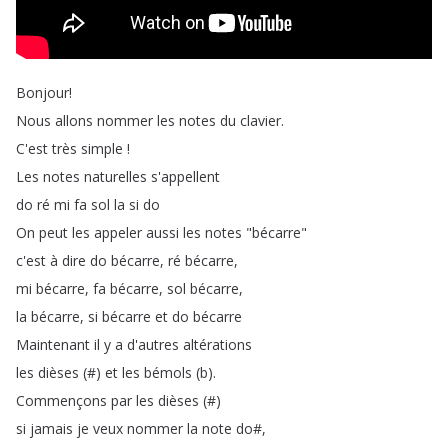
Bonjour
!
Nous
allons
nommer
les
notes
du
clavier
.
C'est
très
simple
!
Les
notes
naturelles
s'appellent
do
ré
mi
fa
sol
la
si
do
On
peut
les
appeler
aussi
les
notes
"
bécarre
"
c'est
à
dire
do
bécarre
,
ré
bécarre
,
mi
bécarre
,
fa
bécarre
,
sol
bécarre
,
la
bécarre
,
si
bécarre
et
do
bécarre
Maintenant
il
y
a
d'autres
altérations
les
dièses
(#)
et
les
bémols
(
b
).
Commençons
par
les
dièses
(#)
si
jamais
je
veux
nommer
la
note
do
#,