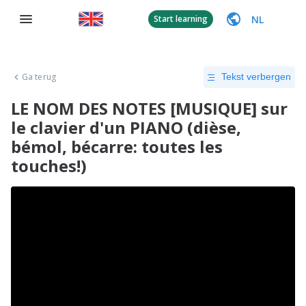
NL
Start learning
Ga terug
Tekst verbergen
LE NOM DES NOTES [MUSIQUE] sur
le clavier d'un PIANO (dièse,
bémol, bécarre: toutes les
touches!)