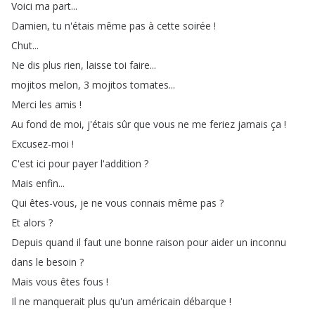
Voici
ma
part
...
Damien
,
tu
n'étais
même
pas
à
cette
soirée
!
Chut
...
Ne
dis
plus
rien
,
laisse
toi
faire
...
mojitos
melon
, 3
mojitos
tomates
...
Merci
les
amis
!
Au
fond
de
moi
,
j'étais
sûr
que
vous
ne
me
feriez
jamais
ça
!
Excusez-moi
!
C'est
ici
pour
payer
l'addition
?
Mais
enfin
...
Qui
êtes-vous
,
je
ne
vous
connais
même
pas
?
Et
alors
?
Depuis
quand
il
faut
une
bonne
raison
pour
aider
un
inconnu
dans
le
besoin
?
Mais
vous
êtes
fous
!
Il
ne
manquerait
plus
qu'un
américain
débarque
!