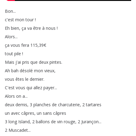
Bon
...
c'est
mon
tour
!
Eh
bien
,
ça
va
être
à
nous
!
Alors
...
ça
vous
fera
115,39€
tout
pile
!
Mais
j'ai
pris
que
deux
pintes
.
Ah
bah
désolé
mon
vieux
,
vous
êtes
le
dernier
.
C'est
vous
qui
allez
payer
...
Alors
on
a
...
deux
demis
, 3
planches
de
charcuterie
, 2
tartares
un
avec
câpres
,
un
sans
câpres
3
long
Island
, 2
ballons
de
vin
rouge
, 2
Jurançon
...
2
Muscadet
...