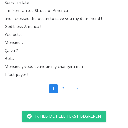
Sorry
I'm
late
I'm
from
United
States
of
America
and
I
crossed
the
ocean
to
save
you
my
dear
friend
!
God
bless
America
!
You
better
Monsieur
...
Ça
va
?
Bof
...
Monsieur
,
vous
évanouir
n'y
changera
rien
il
faut
payer
!
1
2
IK HEB DE HELE TEKST BEGREPEN