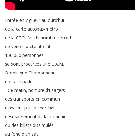
Entrée
en
vigueur
aujourd'hui
de
la
carte
autobus-métro
de
la
CTCUM
.
Un
nombre
record
de
ventes
a
été
atteint
:
150 000
personnes
se
sont
procurées
une
C
.
A
.
M
.
Dominique
Charbonneau
nous
en
parle
.
-
Ce
matin
,
nombre
d'usagers
des
transports
en
commun
n'avaient
plus
à
chercher
désespérément
de
la
monnaie
ou
des
billets
dissimulés
au
fond
d'un
sac