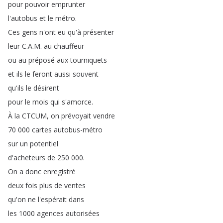
pour
pouvoir
emprunter
l'autobus
et
le
métro
.
Ces
gens
n'ont
eu
qu'à
présenter
leur
C
.
A
.
M
.
au
chauffeur
ou
au
préposé
aux
tourniquets
et
ils
le
feront
aussi
souvent
qu'ils
le
désirent
pour
le
mois
qui
s'amorce
.
À
la
CTCUM
,
on
prévoyait
vendre
70 000
cartes
autobus-métro
sur
un
potentiel
d'acheteurs
de
250 000.
On
a
donc
enregistré
deux
fois
plus
de
ventes
qu'on
ne
l'espérait
dans
les
1000
agences
autorisées