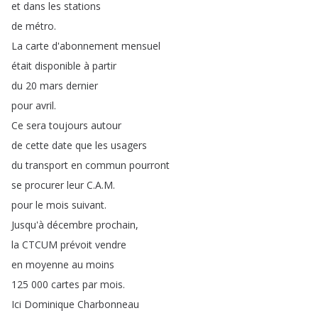
et
dans
les
stations
de
métro
.
La
carte
d'abonnement
mensuel
était
disponible
à
partir
du
20
mars
dernier
pour
avril
.
Ce
sera
toujours
autour
de
cette
date
que
les
usagers
du
transport
en
commun
pourront
se
procurer
leur
C
.
A
.
M
.
pour
le
mois
suivant
.
Jusqu'à
décembre
prochain
,
la
CTCUM
prévoit
vendre
en
moyenne
au
moins
125 000
cartes
par
mois
.
Ici
Dominique
Charbonneau