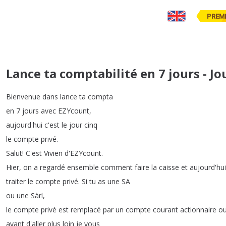
PREM
Lance ta comptabilité en 7 jours - Jo
Bienvenue
dans
lance
ta
compta
en
7
jours
avec
EZYcount
,
aujourd'hui
c'est
le
jour
cinq
le
compte
privé
.
Salut
!
C'est
Vivien
d'EZYcount
.
Hier
,
on
a
regardé
ensemble
comment
faire
la
caisse
et
aujourd'hui
traiter
le
compte
privé
.
Si
tu
as
une
SA
ou
une
Sàrl
,
le
compte
privé
est
remplacé
par
un
compte
courant
actionnaire
o
avant
d'aller
plus
loin
je
vous