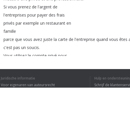
Si
vous
prenez
de
l'argent
de
l'entreprises
pour
payer
des
frais
privés
par
exemple
un
restaurant
en
famille
parce
que
vous
avez
juste
la
carte
de
l'entreprise
quand
vous
êtes
c'est
pas
un
soucis
.
Vous
utilisez
le
compte
privé
pour
passer
une
écriture
donc
débit
privé
Juridische informatie
Hulp en ondersteunin
crédit
banque
.
Voor eigenaren van auteursrecht
Schrijf de klantenserv
Un
autre
exemple
c'est
si
vous
prenez
de
Privacyvoorwaarden
Veelgestelde vragen
l'argent
comme
salaire
.
Terms of Use
Donc
si
vous
êtes
indépendant
,
vous
utilisez
le
compte
privé
.
Donc
privé
à
banque
et
il
ne
faut
pas
oublier
charges
sociales
à
ba
Browser extensie
Et
si
vous
êtes
salarié
de
votre