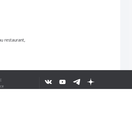
au
restaurant
,
g
ice
nque
.
©
2026