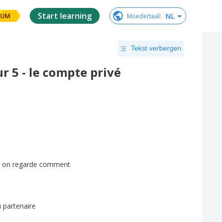
Start learning
NL
Moedertaal
:
IUM
Tekst verbergen
ur 5 - le compte privé
on
regarde
comment
u
partenaire