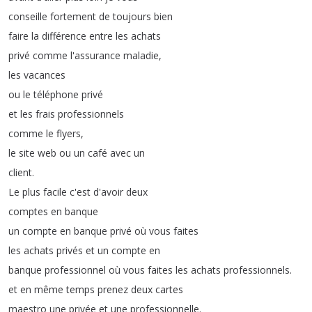
conseille
fortement
de
toujours
bien
faire
la
différence
entre
les
achats
privé
comme
l'assurance
maladie
,
les
vacances
ou
le
téléphone
privé
et
les
frais
professionnels
comme
le
flyers
,
le
site
web
ou
un
café
avec
un
client
.
Le
plus
facile
c'est
d'avoir
deux
comptes
en
banque
un
compte
en
banque
privé
où
vous
faites
les
achats
privés
et
un
compte
en
banque
professionnel
où
vous
faites
les
achats
professionnels
.
et
en
même
temps
prenez
deux
cartes
maestro
une
privée
et
une
professionnelle
.