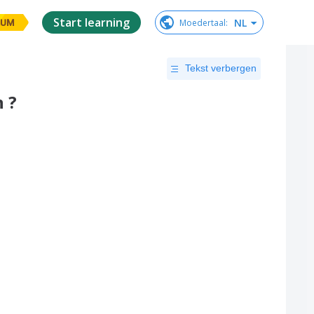
Start learning
NL
Moedertaal
:
IUM
Tekst verbergen
n ?