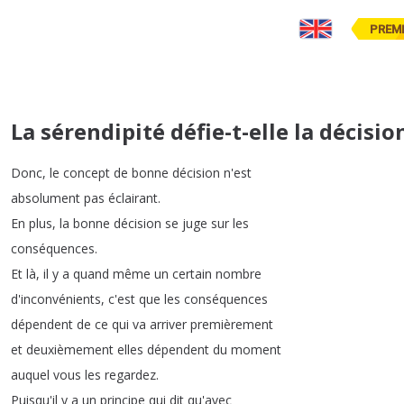
PREM
La sérendipité défie-t-elle la décisio
Donc
,
le
concept
de
bonne
décision
n'est
absolument
pas
éclairant
.
En
plus
,
la
bonne
décision
se
juge
sur
les
conséquences
.
Et
là
,
il
y
a
quand
même
un
certain
nombre
d'inconvénients
,
c'est
que
les
conséquences
dépendent
de
ce
qui
va
arriver
premièrement
et
deuxièmement
elles
dépendent
du
moment
auquel
vous
les
regardez
.
Puisqu'il
y
a
un
principe
qui
dit
qu'avec