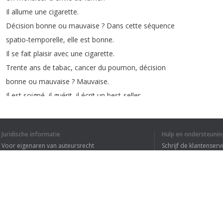
Il
allume
une
cigarette
.
Décision
bonne
ou
mauvaise
?
Dans
cette
séquence
spatio-temporelle
,
elle
est
bonne
.
Il
se
fait
plaisir
avec
une
cigarette
.
Trente
ans
de
tabac
,
cancer
du
poumon
,
décision
bonne
ou
mauvaise
?
Mauvaise
.
Il
est
soigné
,
il
guérit
,
il
écrit
un
best-seller
sur
son
expérience
.
Décision
bonne
ou
mauvaise
?
Bonne
.
Juridische informatie
Hulp en ondersteunin
Il
est
invité
partout
à
faire
des
conférences
.
Voor eigenaren van auteursrecht
Schrijf de klantenserv
L'avion
s'écrase
et
sa
veuve
écrit
sur
Privacyvoorwaarden
Veelgestelde vragen
sa
tombe
:
«
À
mon
mari
sans
les
bonnes
Terms of Use
décisions
duquel
je
n'aurais
jamais
goûté
aux
joies
du
veuvage
.
»
Etc
.
,
etc
.
Browser extensie
Les
Orientaux
aiment
bien
ce
genre
de
conte
.