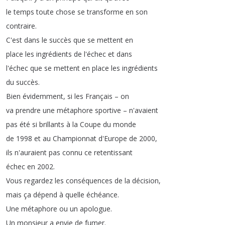
le
temps
toute
chose
se
transforme
en
son
contraire
.
C'est
dans
le
succès
que
se
mettent
en
place
les
ingrédients
de
l'échec
et
dans
l'échec
que
se
mettent
en
place
les
ingrédients
du
succès
.
Bien
évidemment
,
si
les
Français
–
on
va
prendre
une
métaphore
sportive
–
n'avaient
pas
été
si
brillants
à
la
Coupe
du
monde
de
1998
et
au
Championnat
d'Europe
de
2000,
ils
n'auraient
pas
connu
ce
retentissant
échec
en
2002.
Vous
regardez
les
conséquences
de
la
décision
,
mais
ça
dépend
à
quelle
échéance
.
Une
métaphore
ou
un
apologue
.
Un
monsieur
a
envie
de
fumer
.