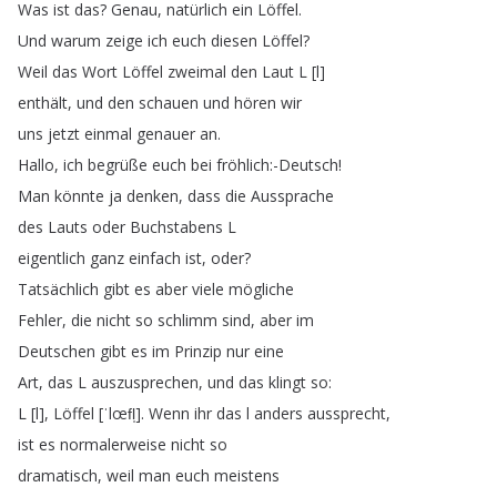
Was
ist
das
?
Genau
,
natürlich
ein
Löffel
.
Und
warum
zeige
ich
euch
diesen
Löffel
?
Weil
das
Wort
Löffel
zweimal
den
Laut
L
[
l
]
enthält
,
und
den
schauen
und
hören
wir
uns
jetzt
einmal
genauer
an
.
Hallo
,
ich
begrüße
euch
bei
fröhlich
:-Deutsch
!
Man
könnte
ja
denken
,
dass
die
Aussprache
des
Lauts
oder
Buchstabens
L
eigentlich
ganz
einfach
ist
,
oder
?
Tatsächlich
gibt
es
aber
viele
mögliche
Fehler
,
die
nicht
so
schlimm
sind
,
aber
im
Deutschen
gibt
es
im
Prinzip
nur
eine
Art
,
das
L
auszusprechen
,
und
das
klingt
so
:
L
[
l
],
Löffel
[
ˈlœfl̩
].
Wenn
ihr
das
l
anders
aussprecht
,
ist
es
normalerweise
nicht
so
dramatisch
,
weil
man
euch
meistens