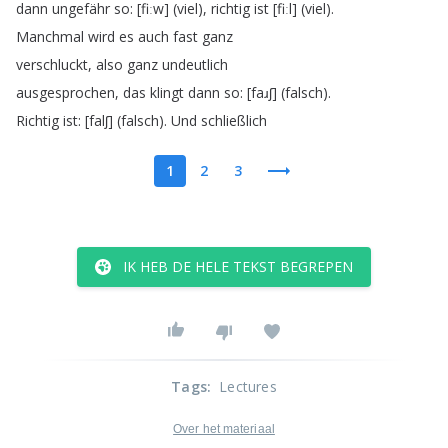
dann
ungefähr
so
: [
fiːw
] (
viel
),
richtig
ist
[
fiːl
] (
viel
).
Manchmal
wird
es
auch
fast
ganz
verschluckt
,
also
ganz
undeutlich
ausgesprochen
,
das
klingt
dann
so
: [
faɹʃ
] (
falsch
).
Richtig
ist
: [
falʃ
] (
falsch
).
Und
schließlich
1
2
3
IK HEB DE HELE TEKST BEGREPEN
Tags
:
Lectures
Over het materiaal