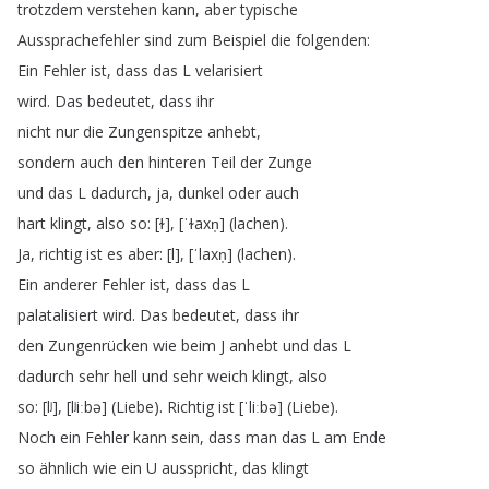
trotzdem
verstehen
kann
,
aber
typische
Aussprachefehler
sind
zum
Beispiel
die
folgenden
:
Ein
Fehler
ist
,
dass
das
L
velarisiert
wird
.
Das
bedeutet
,
dass
ihr
nicht
nur
die
Zungenspitze
anhebt
,
sondern
auch
den
hinteren
Teil
der
Zunge
und
das
L
dadurch
,
ja
,
dunkel
oder
auch
hart
klingt
,
also
so
: [
ɫ
], [
ˈɫaxn̩
] (
lachen
).
Ja
,
richtig
ist
es
aber
: [
l
], [
ˈlaxn̩
] (
lachen
).
Ein
anderer
Fehler
ist
,
dass
das
L
palatalisiert
wird
.
Das
bedeutet
,
dass
ihr
den
Zungenrücken
wie
beim
J
anhebt
und
das
L
dadurch
sehr
hell
und
sehr
weich
klingt
,
also
so
: [
lʲ
], [
lʲiːbə
] (
Liebe
).
Richtig
ist
[
ˈliːbə
] (
Liebe
).
Noch
ein
Fehler
kann
sein
,
dass
man
das
L
am
Ende
so
ähnlich
wie
ein
U
ausspricht
,
das
klingt