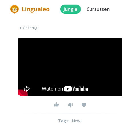
Jungle
Cursussen
Ga terug
Tags
:
News