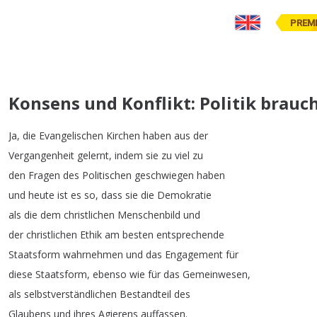
PREM
Konsens und Konflikt: Politik brau
Ja
,
die
Evangelischen
Kirchen
haben
aus
der
Vergangenheit
gelernt
,
indem
sie
zu
viel
zu
den
Fragen
des
Politischen
geschwiegen
haben
und
heute
ist
es
so
,
dass
sie
die
Demokratie
als
die
dem
christlichen
Menschenbild
und
der
christlichen
Ethik
am
besten
entsprechende
Staatsform
wahrnehmen
und
das
Engagement
für
diese
Staatsform
,
ebenso
wie
für
das
Gemeinwesen
,
als
selbstverständlichen
Bestandteil
des
Glaubens
und
ihres
Agierens
auffassen
.