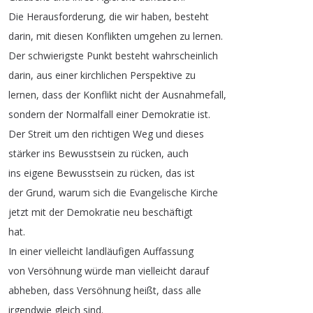
Die
Herausforderung
,
die
wir
haben
,
besteht
darin
,
mit
diesen
Konflikten
umgehen
zu
lernen
.
Der
schwierigste
Punkt
besteht
wahrscheinlich
darin
,
aus
einer
kirchlichen
Perspektive
zu
lernen
,
dass
der
Konflikt
nicht
der
Ausnahmefall
,
sondern
der
Normalfall
einer
Demokratie
ist
.
Der
Streit
um
den
richtigen
Weg
und
dieses
stärker
ins
Bewusstsein
zu
rücken
,
auch
ins
eigene
Bewusstsein
zu
rücken
,
das
ist
der
Grund
,
warum
sich
die
Evangelische
Kirche
jetzt
mit
der
Demokratie
neu
beschäftigt
hat
.
In
einer
vielleicht
landläufigen
Auffassung
von
Versöhnung
würde
man
vielleicht
darauf
abheben
,
dass
Versöhnung
heißt
,
dass
alle
irgendwie
gleich
sind
.