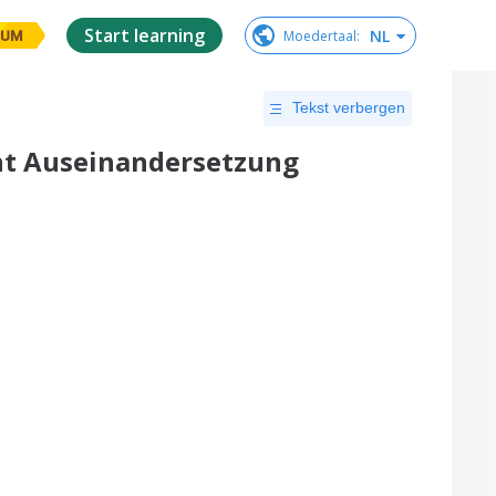
Start learning
NL
Moedertaal
:
IUM
Tekst verbergen
cht Auseinandersetzung