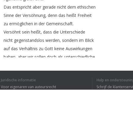
Das
entspricht
aber
gerade
nicht
dem
ethischen
Sinne
der
Versöhnung
,
denn
das
heißt
Freiheit
zu
ermöglichen
in
der
Gemeinschaft
.
Versöhnt
sein
heißt
,
dass
die
Unterschiede
nicht
gegenstandslos
werden
,
sondern
im
Blick
auf
das
Verhältnis
zu
Gott
keine
Auswirkungen
haben
,
aber
wir
sollen
doch
als
unterschiedliche
Individuen
,
als
Menschen
die
unterschiedliche
politische
Auffassungen
haben
,
miteinander
Juridische informatie
Hulp en ondersteunin
im
Wegraum
des
politischen
Streiten
und
nach
Voor eigenaren van auteursrecht
Schrijf de klantenserv
dem
besten
Weg
suchen
.
Privacyvoorwaarden
Veelgestelde vragen
Terms of Use
1
2
3
Browser extensie